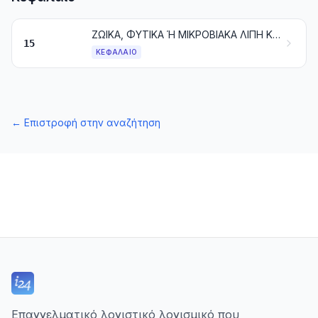
ΖΩΙΚΑ, ΦΥΤΙΚΑ Ή ΜΙΚΡΟΒΙΑΚΑ ΛΙΠΗ ΚΑΙ ΛΑΔΙΑ. ΠΡΟΪΟΝΤΑ ΤΗΣ ΔΙΑΣΠΑΣΗΣ ΑΥΤΩΝ. ΕΠΕΞΕΡΓΑΣΜΕΝΑ ΒΡΩΣΙΜΑ ΛΙΠΗ. ΚΕΡΙΑ ΖΩΙΚΗΣ Ή ΦΥΤΙΚΗΣ ΠΡΟΕΛΕΥΣΗΣ
15
ΚΕΦΆΛΑΙΟ
←
Επιστροφή στην αναζήτηση
Επαγγελματικό λογιστικό λογισμικό που