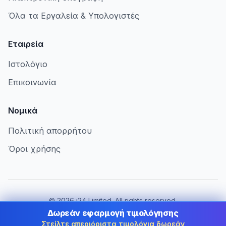
Όλα τα Εργαλεία & Υπολογιστές
Εταιρεία
Ιστολόγιο
Επικοινωνία
Νομικά
Πολιτική απορρήτου
Όροι χρήσης
©
2026
i24 Limited. All rights reserved.
Εξυπηρετώντας επιχειρήσεις στην Cyprus
Δωρεάν εφαρμογή τιμολόγησης
Στείλτε απεριόριστα τιμολόγια δωρεάν
Αλλαγή χώρας:
Cyprus