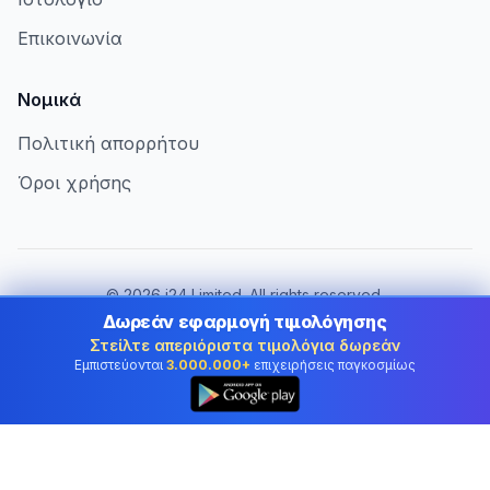
Επικοινωνία
Νομικά
Πολιτική απορρήτου
Όροι χρήσης
©
2026
i24 Limited. All rights reserved.
Εξυπηρετώντας επιχειρήσεις στην Cyprus
Δωρεάν εφαρμογή τιμολόγησης
Στείλτε απεριόριστα τιμολόγια δωρεάν
Αλλαγή χώρας:
Cyprus
Εμπιστεύονται
3.000.000+
επιχειρήσεις παγκοσμίως