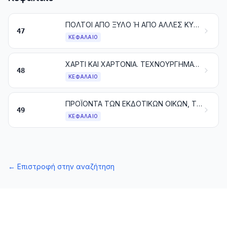
ΠΟΛΤΟΙ ΑΠΟ ΞΥΛΟ Ή ΑΠΟ ΑΛΛΕΣ ΚΥΤΤΑΡΙΝΙΚΕΣ ΙΝΩΔΕΙΣ ΥΛΕΣ. ΧΑΡΤΙ Ή ΧΑΡΤΟΝΙ ΓΙΑ ΑΝΑΚΥΚΛΩΣΗ (ΑΠΟΡΡΙΜΜΑΤΑ ΚΑΙ ΑΠΟΚΟΜΜΑΤΑ)
47
ΚΕΦΆΛΑΙΟ
ΧΑΡΤΙ ΚΑΙ ΧΑΡΤΟΝΙΑ. ΤΕΧΝΟΥΡΓΗΜΑΤΑ ΑΠΟ ΚΥΤΤΑΡΙΝΗ, ΧΑΡΤΙ Ή ΧΑΡΤΟΝΙ
48
ΚΕΦΆΛΑΙΟ
ΠΡΟΪΟΝΤΑ ΤΩΝ ΕΚΔΟΤΙΚΩΝ ΟΙΚΩΝ, ΤΟΥ ΤΥΠΟΥ Ή ΑΛΛΩΝ ΒΙΟΜΗΧΑΝΙΩΝ ΠΟΥ ΑΣΧΟΛΟΥΝΤΑΙ ΜΕ ΤΙΣ ΓΡΑΦΙΚΕΣ ΤΕΧΝΕΣ. ΚΕΙΜΕΝΑ ΧΕΙΡΟΓΡΑΦΑ Ή ΔΑΚΤΥΛΟΓΡΑΦΗΜΕΝΑ ΚΑΙ ΣΧΕΔΙΑ
49
ΚΕΦΆΛΑΙΟ
←
Επιστροφή στην αναζήτηση