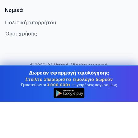
Νομικά
Πολιτική απορρήτου
Όροι χρήσης
©
2026
i24 Limited. All rights reserved.
Εξυπηρετώντας επιχειρήσεις στην Cyprus
Δωρεάν εφαρμογή τιμολόγησης
Στείλτε απεριόριστα τιμολόγια δωρεάν
Αλλαγή χώρας:
Cyprus
Εμπιστεύονται
3.000.000+
επιχειρήσεις παγκοσμίως