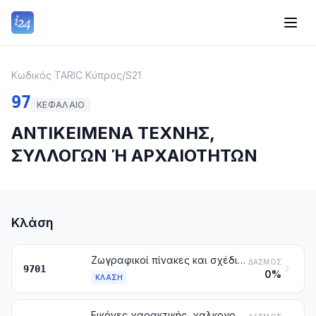
Κωδικός TARIC Κύπρος
/
S21
97
ΚΕΦΆΛΑΙΟ
ΑΝΤΙΚΕΙΜΕΝΑ ΤΕΧΝΗΣ,
ΣΥΛΛΟΓΩΝ Ή ΑΡΧΑΙΟΤΗΤΩΝ
Κλάση
Ζωγραφικοί πίνακες και σχέδια, που έχουν γίνει εξ ολοκλήρου με το χέρι, με εξαίρεση τα σχέδια της κλάσης 4906 και τα βιομηχανικά είδη που έχουν ζωγραφιστεί ή διακοσμηθεί με το χέρι. Έργα από συγκόλληση (κολάζ), ψηφιδωτά και παρόμοιοι διακοσμητικοί πίνακες
ΔΑΣΜΌΣ
9701
0%
ΚΛΆΣΗ
Εικόνες χαρακτικής, χαλκογραφίας και λιθογραφίας, πρωτότυπες