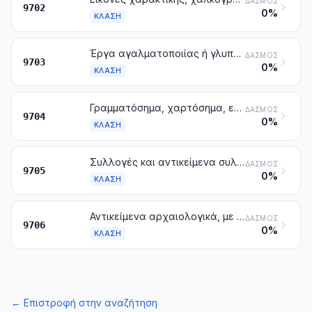
ΔΑΣΜΌΣ
9702
0%
ΚΛΆΣΗ
Έργα αγαλματοποιίας ή γλυπτικής, πρωτότυπα, από κάθε ύλη
ΔΑΣΜΌΣ
9703
0%
ΚΛΆΣΗ
Γραμματόσημα, χαρτόσημα, επιστολές με ταχυδρομικές σφραγίδες αλλά χωρίς γραμματόσημο, φάκελοι πρώτης ημέρας κυκλοφορίας, διάφορα ταχυδρομικά είδη με έντυπο ταχυδρομικό σήμα και ανάλογα, που έχουν ακυρωθεί ή δεν έχουν ακυρωθεί, άλλα από εκείνα της κλάσης 4907
ΔΑΣΜΌΣ
9704
0%
ΚΛΆΣΗ
Συλλογές και αντικείμενα συλλογών αρχαιολογικού, εθνογραφικού, ιστορικού, ζωολογικού, βοτανολογικού, ορυκτολογικού, ανατομικού, παλαιοντολογικού ή νομισματικού ενδιαφέροντος
ΔΑΣΜΌΣ
9705
0%
ΚΛΆΣΗ
Αντικείμενα αρχαιολογικά, με ηλικία ανώτερη των 100 ετών
ΔΑΣΜΌΣ
9706
0%
ΚΛΆΣΗ
←
Επιστροφή στην αναζήτηση