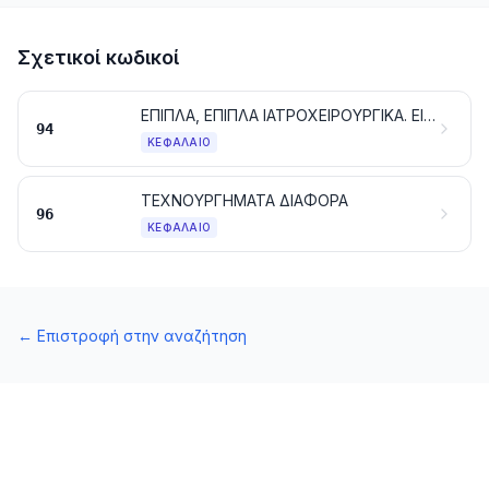
Σχετικοί κωδικοί
ΕΠΙΠΛΑ, ΕΠΙΠΛΑ ΙΑΤΡΟΧΕΙΡΟΥΡΓΙΚΑ. ΕΙΔΗ ΚΛΙΝΟΣΤΡΩΜΝΗΣ ΚΑΙ ΠΑΡΟΜΟΙΑ. ΦΩΤΙΣTIKA ΚΑΙ ΣΥΣΚΕΥΕΣ ΦΩΤΙΣΜΟΥ ΠΟΥ ΔΕΝ ΚΑΤΟΝΟΜΑΖΟΝΤΑΙ Ή ΔΕΝ ΠΕΡΙΛΑΜΒΑΝΟΝΤΑΙ ΑΛΛΟΥ. ΛΑΜΠΕΣ-ΡΕΚΛΑΜΕΣ, ΦΩΤΕΙΝΑ ΣΗΜΑΤΑ, ΦΩΤΕΙΝΕΣ ΕΝΔΕΙΚΤΙΚΕΣ ΠΙΝΑΚΙΔΕΣ ΚΑΙ ΠΑΡΟΜΟΙΑ ΕΙΔΗ. ΠΡΟΚΑΤΑΣΚΕΥΑΣΜΕΝΑ ΚΤΙΡΙΑ
94
ΚΕΦΆΛΑΙΟ
ΤΕΧΝΟΥΡΓΗΜΑΤΑ ΔΙΑΦΟΡΑ
96
ΚΕΦΆΛΑΙΟ
←
Επιστροφή στην αναζήτηση