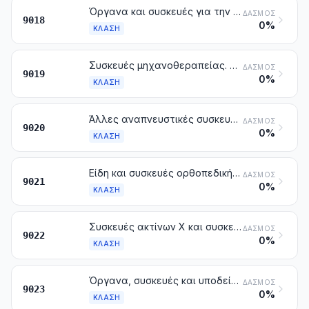
Όργανα και συσκευές για την ιατρική, τη χειρουργική, την οδοντιατρική ή την κτηνιατρική, στα οποία περιλαμβάνονται και οι συσκευές σπινθηρογραφήματος και άλλες συσκευές ηλεκτροθεραπείας, καθώς και οι συσκευές για διάφορες οπτικές δοκιμασίες
ΔΑΣΜΌΣ
9018
0%
ΚΛΆΣΗ
Συσκευές μηχανοθεραπείας. Συσκευές μάλαξης (μασάζ). Συσκευές ψυχοτεχνικής. Συσκευές οζονοθεραπείας, οξυγονοθεραπείας, ταυτόχρονης χορήγησης οξυγόνου και φαρμάκων, αναπνευστικές συσκευές για την τεχνητή αναπνοή και άλλες συσκευές για αναπνευστική θεραπεία
ΔΑΣΜΌΣ
9019
0%
ΚΛΆΣΗ
Άλλες αναπνευστικές συσκευές και προσωπίδες κατά των αερίων, με εξαίρεση τις προστατευτικές προσωπίδες που δεν φέρουν μηχανισμό και κινητό στοιχείο φιλτραρίσματος
ΔΑΣΜΌΣ
9020
0%
ΚΛΆΣΗ
Είδη και συσκευές ορθοπεδικής, στα οποία περιλαμβάνονται και οι ιατροχειρουργικές ζώνες και επίδεσμοι και οι πατερίτσες. Νάρθηκες, υποστηρίγματα και άλλα είδη και συσκευές για κατάγματα. Είδη και συσκευές προθέσεως. Συσκευές για τη διευκόλυνση της ακοής στους κουφούς και άλλες συσκευές που κρατιούνται με το χέρι, φέρονται από τα πρόσωπα ή εισάγονται στον ανθρώπινο οργανισμό, με σκοπό την αναπλήρωση μιας έλλειψης ή τη θεραπεία μιας αναπηρίας
ΔΑΣΜΌΣ
9021
0%
ΚΛΆΣΗ
Συσκευές ακτίνων X και συσκευές που χρησιμοποιούν τις ακτινοβολίες άλφα, βήτα γάμα ή άλλες ιοντίζουσες ακτινοβολίες, έστω και για χρήση ιατρική, χειρουργική, οδοντιατρική ή κτηνιατρική, στις οποίες περιλαμβάνονται και οι συσκευές ακτινογραφίας ή ακτινοθεραπείας, οι σωλήνες για ακτίνες X και άλλες διατάξεις παραγωγής ακτίνων X, οι γεννήτριες τάσης, οι πίνακες χειρισμού, τα προστατευτικά πλαίσια, τα τραπέζια, οι πολυθρόνες και παρόμοια είδη για την εξέταση ή θεραπεία
ΔΑΣΜΌΣ
9022
0%
ΚΛΆΣΗ
Όργανα, συσκευές και υποδείγματα που έχουν κατασκευασθεί για επίδειξη (π.χ. στη διδασκαλία ή τις εκθέσεις), ακατάλληλα για άλλες χρήσεις
ΔΑΣΜΌΣ
9023
0%
ΚΛΆΣΗ