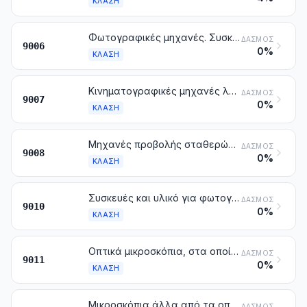
ΚΛΆΣΗ
Φωτογραφικές μηχανές. Συσκευές και διατάξεις, στις οποίες περιλαμβάνονται και οι λαμπτήρες και σωλήνες, για την παραγωγή αστραπιαίου φωτός (φλας) κατά τη φωτογράφηση, με εξαίρεση τους λαμπτήρες και σωλήνες εκκένωσης της κλάσης 8539
ΔΑΣΜΌΣ
9006
0%
ΚΛΆΣΗ
Κινηματογραφικές μηχανές λήψης και προβολής, έστω και με ενσωματωμένες συσκευές εγγραφής ή αναπαραγωγής του ήχου
ΔΑΣΜΌΣ
9007
0%
ΚΛΆΣΗ
Μηχανές προβολής σταθερών εικόνων. Φωτογραφικές μηχανές μεγέθυνσης ή σμίκρυνσης
ΔΑΣΜΌΣ
9008
0%
ΚΛΆΣΗ
Συσκευές και υλικό για φωτογραφικά εργαστήρια (περιλαμβανομένων και των κινηματογραφικών), που δεν κατονομάζονται ούτε περιλαμβάνονται αλλού στο κεφάλαιο αυτό. Νεγκατοσκόπια. Οθόνες για προβολές
ΔΑΣΜΌΣ
9010
0%
ΚΛΆΣΗ
Οπτικά μικροσκόπια, στα οποία περιλαμβάνονται και τα μικροσκόπια για τη φωτομικρογραφία, την κινηματοφωτομικρογραφία ή τη μικροπροβολή
ΔΑΣΜΌΣ
9011
0%
ΚΛΆΣΗ
Μικροσκόπια άλλα από τα οπτικά. Συσκευές καταγραφής της περίθλασης
ΔΑΣΜΌΣ