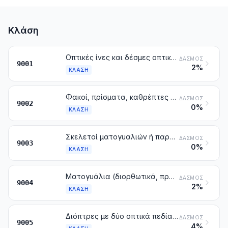
Κλάση
Οπτικές ίνες και δέσμες οπτικών ινών. Καλώδια από οπτικές ίνες άλλα από εκείνα της κλάσης 8544. Ύλες πόλωσης σε φύλλα ή πλάκες. Φακοί (στους οποίους περιλαμβάνονται και οι φακοί επαφής), πρίσματα, καθρέπτες και άλλα στοιχεία οπτικής από κάθε ύλη, μη συναρμολογημένα, άλλα από εκείνα από γυαλί που δεν είναι οπτικά κατεργασμένο
ΔΑΣΜΌΣ
9001
2%
ΚΛΆΣΗ
Φακοί, πρίσματα, καθρέπτες και άλλα στοιχεία οπτικής από κάθε ύλη, συναρμολογημένα, για όργανα ή συσκευές, άλλα από εκείνα από γυαλί, που δεν είναι κατεργασμένα οπτικά
ΔΑΣΜΌΣ
9002
0%
ΚΛΆΣΗ
Σκελετοί ματογυαλιών ή παρόμοιων ειδών, και τα μέρη τους
ΔΑΣΜΌΣ
9003
0%
ΚΛΆΣΗ
Ματογυάλια (διορθωτικά, προστατευτικά ή άλλα) και παρόμοια είδη
ΔΑΣΜΌΣ
9004
2%
ΚΛΆΣΗ
Διόπτρες με δύο οπτικά πεδία, διόπτρες με ένα οπτικό πεδίο, αστρονομικές διόπτρες, τηλεσκόπια οπτικά, και οι βάσεις τους. Άλλα όργανα αστρονομίας και οι βάσεις τους, με εξαίρεση τις συσκευές ραδιοαστρονομίας
ΔΑΣΜΌΣ
9005
4%