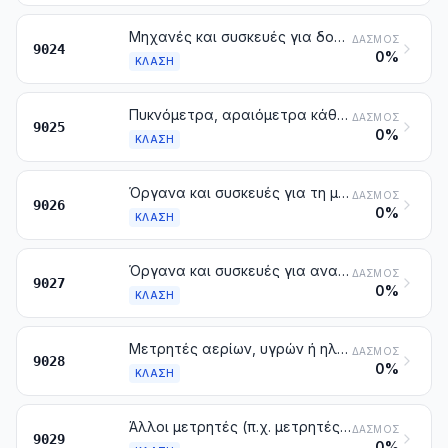
Μηχανές και συσκευές για δοκιμές σκληρότητας, εφελκυσμού, συμπίεσης, ελαστικότητας ή άλλων μηχανικών ιδιοτήτων των υλικών (π.χ. μετάλλων, ξύλου, υφαντικών υλών, χαρτιού, πλαστικών υλών)
ΔΑΣΜΌΣ
9024
0%
ΚΛΆΣΗ
Πυκνόμετρα, αραιόμετρα κάθε είδους και παρόμοια όργανα που επιπλέουν, θερμόμετρα, πυρόμετρα, βαρόμετρα, υγρόμετρα και ψυχρόμετρα, που καταγράφουν ή όχι τα αποτελέσματα της μέτρησης, έστω και συνδυασμένα μεταξύ τους
ΔΑΣΜΌΣ
9025
0%
ΚΛΆΣΗ
Όργανα και συσκευές για τη μέτρηση ή τον έλεγχο της παροχής, της στάθμης, της πίεσης ή των άλλων μεταβλητών χαρακτηριστικών των υγρών ή των αερίων (π.χ. μετρητές παροχής, δείκτες στάθμης, μανόμετρα, μετρητές θερμότητας), με εξαίρεση τα όργανα και συσκευές των κλάσεων 9014, 9015, 9028 ή 9032
ΔΑΣΜΌΣ
9026
0%
ΚΛΆΣΗ
Όργανα και συσκευές για αναλύσεις φυσικές ή χημικές (π.χ. πολωσίμετρα, διαθλασίμετρα, φασματόμετρα, αναλυτές αερίων ή καπνών). Όργανα και συσκευές για δοκιμές του ιξώδους, του πορώδους, της διαστολής, της επιφανειακής τάσης ή παρόμοια για μετρήσεις θερμίδων, ακουστικής ή έντασης φωτός (στα οποία περιλαμβάνονται και οι μετρητές του χρόνου της στάσης για φωτογράφηση). Μικροτόμοι
ΔΑΣΜΌΣ
9027
0%
ΚΛΆΣΗ
Μετρητές αερίων, υγρών ή ηλεκτρισμού, στους οποίους περιλαμβάνονται και οι μετρητές για τη μέτρηση άλλων μετρητών
ΔΑΣΜΌΣ
9028
0%
ΚΛΆΣΗ
Άλλοι μετρητές (π.χ. μετρητές στροφών, μετρητές παραγωγής, ταξίμετρα, μετρητές της απόστασης που έχει διανυθεί, βηματόμετρα). Συσκευές ένδειξης της ταχύτητας και ταχύμετρα, άλλα από εκείνα των κλάσεων 9014 ή 9015. Στροβοσκόπια
ΔΑΣΜΌΣ
9029
0%