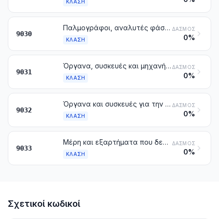
ΚΛΆΣΗ
Παλμογράφοι, αναλυτές φάσματος και άλλα όργανα και συσκευές για τη μέτρηση ή τον έλεγχο των ηλεκτρικών μεγεθών, με εξαίρεση τους μετρητές της κλάσης 9028. Όργανα και συσκευές για τη μέτρηση ή ανίχνευση των ακτινοβολιών άλφα, βήτα, γάμα, X, κοσμικών ή άλλων ακτινοβολιών ιονισμού
ΔΑΣΜΌΣ
9030
0%
ΚΛΆΣΗ
Όργανα, συσκευές και μηχανήματα μέτρησης ή ελέγχου, που δεν κατονομάζονται ούτε περιλαμβάνονται αλλού στο κεφάλαιο αυτό. Προβολείς πλάγιας όψης (προφίλ)
ΔΑΣΜΌΣ
9031
0%
ΚΛΆΣΗ
Όργανα και συσκευές για την αυτόματη ρύθμιση ή τον αυτόματο έλεγχο
ΔΑΣΜΌΣ
9032
0%
ΚΛΆΣΗ
Μέρη και εξαρτήματα που δεν κατονομάζονται ούτε περιλαμβάνονται αλλού στο κεφάλαιο αυτό, για μηχανές, συσκευές, όργανα ή είδη του κεφαλαίου 90
ΔΑΣΜΌΣ
9033
0%
ΚΛΆΣΗ
Σχετικοί κωδικοί