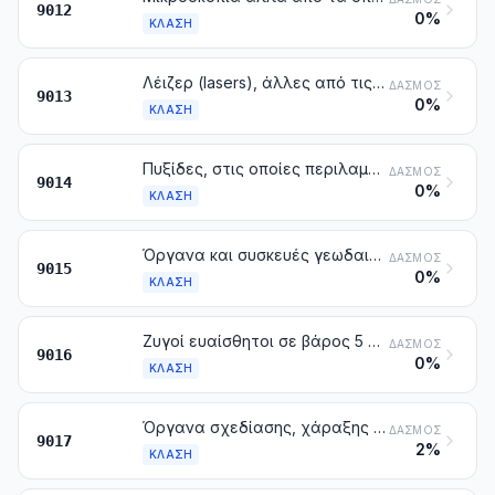
9012
0%
ΚΛΆΣΗ
Λέιζερ (lasers), άλλες από τις διόδους (laser). Άλλες συσκευές και όργανα οπτικής, που δεν κατονομάζονται ούτε περιλαμβάνονται αλλού στο κεφάλαιο αυτό
ΔΑΣΜΌΣ
9013
0%
ΚΛΆΣΗ
Πυξίδες, στις οποίες περιλαμβάνονται και οι πυξίδες ναυσιπλοΐας. Άλλα όργανα και συσκευές ναυσιπλοΐας
ΔΑΣΜΌΣ
9014
0%
ΚΛΆΣΗ
Όργανα και συσκευές γεωδαισίας, τοπογραφίας, χωρομετρίας, χωροστάθμισης, εικονομετρίας, υδρογραφίας, ωκεανογραφίας, υδρολογίας, μετεωρολογίας ή γεωφυσικής, με εξαίρεση τις πυξίδες. Τηλέμετρα
ΔΑΣΜΌΣ
9015
0%
ΚΛΆΣΗ
Ζυγοί ευαίσθητοι σε βάρος 5 cg ή λιγότερο, με ή χωρίς σταθμά
ΔΑΣΜΌΣ
9016
0%
ΚΛΆΣΗ
Όργανα σχεδίασης, χάραξης ή υπολογισμού (π.χ. μηχανές σχεδίασης, παντογράφοι, μοιρογνωμόνια, θήκες μαθηματικών εργαλείων, λογαριθμικοί κανόνες και κύκλοι). Όργανα μέτρησης του μήκους, για χρήση με το χέρι [π.χ. μέτρα, μικρόμετρα, μετρητές (πόδια) με αυλακώσεις και μετρητές πάχους], που δεν κατονομάζονται ούτε περιλαμβάνονται αλλού στο κεφάλαιο αυτό
ΔΑΣΜΌΣ
9017
2%
ΚΛΆΣΗ