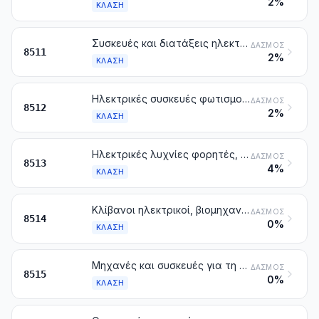
2%
ΚΛΆΣΗ
Συσκευές και διατάξεις ηλεκτρικές για την αφή ή το ξεκίνημα των κινητήρων, στους οποίους η ανάφλεξη γίνεται με σπινθήρες ή με συμπίεση [π.χ. μαγνητοηλεκτρικές, δυναμομαγνητοηλεκτρικές, πηνία αφής, αναφλεκτήρες αφής ή θέρμανσης, εκκινητήρες (μίζες)]. Γεννήτριες (π.χ. δυναμοηλεκτρικές, εναλλάκτες) και διατάξεις σύνδεσης-αποσύνδεσης, που χρησιμοποιούνται με τους κινητήρες αυτούς
ΔΑΣΜΌΣ
8511
2%
ΚΛΆΣΗ
Ηλεκτρικές συσκευές φωτισμού ή σηματοδότησης (με εξαίρεση τα είδη της κλάσης 8539), υαλοκαθαριστήρες, διατάξεις ηλεκτρικές για την αφαίρεση των κρυστάλλων πάγου και του αχνού, των τύπων που χρησιμοποιούνται για ποδήλατα ή αυτοκίνητα
ΔΑΣΜΌΣ
8512
2%
ΚΛΆΣΗ
Ηλεκτρικές λυχνίες φορητές, που προορίζονται να λειτουργούν με τη δική τους πηγή ηλεκτρικής ενέργειας. (π.χ. με στήλες, συσσωρευτές, ηλεκτρομαγνητικές διατάξεις), άλλες από τις συσκευές φωτισμού της κλάσης 8512
ΔΑΣΜΌΣ
8513
4%
ΚΛΆΣΗ
Κλίβανοι ηλεκτρικοί, βιομηχανικοί ή εργαστηρίων, στους οποίους περιλαμβάνονται και εκείνοι που λειτουργούν με επαγωγή ή με διηλεκτρικές απώλειες. Άλλες συσκευές βιομηχανικές ή εργαστηρίων για τη θερμική επεξεργασία των υλών, με επαγωγή ή με διηλεκτρικές απώλειες
ΔΑΣΜΌΣ
8514
0%
ΚΛΆΣΗ
Μηχανές και συσκευές για τη συγκόλληση με διάφορους τρόπους (έστω και με την ικανότητα να κόβουν), ηλεκτρικές (στις οποίες περιλαμβάνονται και εκείνες με αέριο που θερμαίνονται με ηλεκτρισμό) ή που λειτουργούν με λέιζερ (laser) ή άλλες δέσμες φωτός ή φωτονίων, με υπερήχους, με δέσμες ηλεκτρονίων, με μαγνητικές ωθήσεις ή με εκτόξευση πλάσματος. Ηλεκτρικές μηχανές και συσκευές για την εκτόξευση σε θερμή κατάσταση μετάλλων ή μεταλλοκεραμικών συνθέσεων
ΔΑΣΜΌΣ
8515
0%
ΚΛΆΣΗ