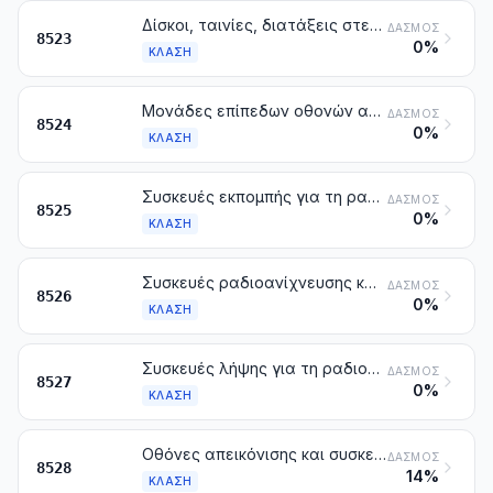
Δίσκοι, ταινίες, διατάξεις στερεάς κατάστασης μη πτητικής αποθήκευσης με ημιαγωγό, «έξυπνες κάρτες» (smart cards) και άλλα υποθέματα για την εγγραφή του ήχου ή για ανάλογες εγγραφές, έστω και γραμμένα, στα οποία περιλαμβάνονται και οι μήτρες και τα γαλβανισμένα εκμαγεία για την κατασκευή των δίσκων, άλλα από τα προϊόντα του κεφαλαίου 37
ΔΑΣΜΌΣ
8523
0%
ΚΛΆΣΗ
Μονάδες επίπεδων οθονών απεικόνισης, έστω και με ενσωματωμένες οθόνες αφής
ΔΑΣΜΌΣ
8524
0%
ΚΛΆΣΗ
Συσκευές εκπομπής για τη ραδιοφωνία ή την τηλεόραση, έστω και με ενσωματωμένη συσκευή λήψης ή συσκευή εγγραφής ή αναπαραγωγής του ήχου. Συσκευές λήψης εικόνων για την τηλεόραση, ψηφιακές φωτογραφικές μηχανές και βιντεοκάμερες
ΔΑΣΜΌΣ
8525
0%
ΚΛΆΣΗ
Συσκευές ραδιοανίχνευσης και ραδιοβόλισης (ραντάρ), συσκευές ραδιοναυσιπλοΐας και συσκευές ραδιοτηλεχειρισμού
ΔΑΣΜΌΣ
8526
0%
ΚΛΆΣΗ
Συσκευές λήψης για τη ραδιοφωνία, έστω και συνδυασμένες, στο ίδιο περίβλημα, με συσκευή εγγραφής ή αναπαραγωγής του ήχου ή ωρολογιακή συσκευή
ΔΑΣΜΌΣ
8527
0%
ΚΛΆΣΗ
Οθόνες απεικόνισης και συσκευές προβολής, που δεν ενσωματώνουν δέκτες τηλεόρασης. Δέκτες τηλεόρασης με ενσωματωμένη ή μη συσκευή λήψης για τη ραδιοφωνία ή συσκευή εγγραφής ή αναπαραγωγής του ήχου ή εικόνας
ΔΑΣΜΌΣ
8528
14%
ΚΛΆΣΗ