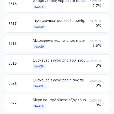
Θερμαντήρες νερού και συσκευές, που βυθίζονται στο νερό για τη θέρμανσή του, ηλεκτρικά. Ηλεκτρικές συσκευές για τη θέρμανση των κλειστών χώρων, του εδάφους ή για παρόμοιες χρήσεις. Συσκευές ηλεκτροθερμικές για την κόμμωση (π.χ. στεγνώματος, κατσαρώματος, θέρμανσης τσιμπίδων κατσαρώματος) ή για το στέγνωμα των χεριών. Ηλεκτρικά σίδερα σιδερώματος. Άλλες ηλεκτροθερμικές συσκευές για οικιακές χρήσεις. Θερμαντικές αντιστάσεις, άλλες από εκείνες της κλάσης 8545
ΔΑΣΜΌΣ
8516
2.7%
ΚΛΆΣΗ
Τηλεφωνικές συσκευές συνδρομητών, στις οποίες περιλαμβάνονται τα έξυπνα τηλέφωνα» (smartphones) και άλλα τηλέφωνα για κυψελοειδή δίκτυα ή για άλλα ασύρματα δίκτυα. Άλλες συσκευές για τη μετάδοση ή τη λήψη της φωνής, εικόνων ή άλλων δεδομένων, στις οποίες περιλαμβάνονται οι συσκευές για την επικοινωνία σε ενσύρματο ή ασύρματο δίκτυο (τοπικό δίκτυο ή δίκτυο ευρείας περιοχής), άλλες από τις συσκευές των κλάσεων 8443, 8525, 8527ή 8528
ΔΑΣΜΌΣ
8517
0%
ΚΛΆΣΗ
Μικρόφωνα και τα υποστηρίγματά τους. Μεγάφωνα, έστω και προσαρμοσμένα σε πλαίσια. Ακουστικά κεφαλής και αυτιών, έστω και συνδυασμένα με μικρόφωνο, και σύνολα ή συνδυασμοί που αποτελούνται από ένα μικρόφωνο και ένα ή περισσότερα μεγάφωνα. Ηλεκτρικοί ενισχυτές ακουστικής συχνότητας. Ηλεκτρικές συσκευές για την ενίσχυση του ήχου
ΔΑΣΜΌΣ
8518
2.5%
ΚΛΆΣΗ
Συσκευές εγγραφής του ήχου. Συσκευές αναπαραγωγής του ήχου. Συσκευές εγγραφής και αναπαραγωγής του ήχου
ΔΑΣΜΌΣ
8519
0%
ΚΛΆΣΗ
Συσκευές εγγραφής ή αναπαραγωγής βιντεοφωνικές, έστω και με ενσωματωμένο δέκτη βιντεοφωνικών σημάτων
ΔΑΣΜΌΣ
8521
0%
ΚΛΆΣΗ
Μέρη και πρόσθετα εξαρτήματα κατάλληλα για χρήση αποκλειστικά ή κυρίως με τις συσκευές των κλάσεων 8519 ή 8521
ΔΑΣΜΌΣ
8522
0%
ΚΛΆΣΗ