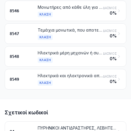
Μονωτήρες από κάθε ύλη για ηλεκτρική χρήση
ΔΑΣΜΌΣ
8546
0%
ΚΛΆΣΗ
Τεμάχια μονωτικά, που αποτελούνται στο σύνολό τους από μονωτικές ύλες ή που περιλαμβάνουν απλά μεταλλικά τεμάχια συναρμολόγησης (π.χ. κοχλιωτές υποδοχές) συναρμολογημένα στη μάζα, για μηχανές, συσκευές ή ηλεκτρικές εγκαταστάσεις, άλλα από τους μονωτήρες της κλάσης 8546. Μονωτικοί σωλήνες και τα συνδετικά τεμάχιά τους, από κοινά μέταλλα, που έχουν μονωθεί εσωτερικά
ΔΑΣΜΌΣ
8547
0%
ΚΛΆΣΗ
Ηλεκτρικά μέρη μηχανών ή συσκευών που δεν κατονομάζονται ή περιλαμβάνονται αλλού στο παρόν κεφάλαιο
ΔΑΣΜΌΣ
8548
0%
ΚΛΆΣΗ
Ηλεκτρικά και ηλεκτρονικά απορρίμματα και υπολείμματα
ΔΑΣΜΌΣ
8549
0%
ΚΛΆΣΗ
Σχετικοί κωδικοί
ΠΥΡΗΝΙΚΟΙ ΑΝΤΙΔΡΑΣΤΗΡΕΣ, ΛΕΒΗΤΕΣ, ΜΗΧΑΝΕΣ, ΣΥΣΚΕΥΕΣ ΚΑΙ ΜΗΧΑΝΙΚΕΣ ΕΠΙΝΟΗΣΕΙΣ. ΜΕΡΗ ΑΥΤΩΝ ΤΩΝ ΜΗΧΑΝΩΝ Ή ΣΥΣΚΕΥΩΝ