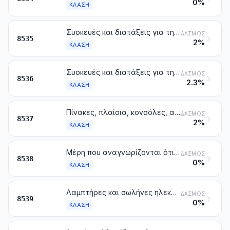
0%
ΚΛΆΣΗ
Συσκευές και διατάξεις για τη διακοπή, κατανομή, προστασία, διακλάδωση, συναρμογή ή σύνδεση των ηλεκτρικών κυκλωμάτων (π.χ. διακόπτες, διακόπτες αναστροφής, διατάξεις διακοπής κυκλωμάτων, αλεξικέραυνα, διατάξεις για τον περιορισμό της τάσης, αντιστάσεις στα κύματα ηλεκτρισμού, ρευματολήπτες και άλλοι σύνδεσμοι, κουτιά σύνδεσης), για τάση που υπερβαίνει τα 1000 V
ΔΑΣΜΌΣ
8535
2%
ΚΛΆΣΗ
Συσκευές και διατάξεις για τη διακοπή, κατανομή, προστασία, διακλάδωση, συναρμογή ή σύνδεση των ηλεκτρικών κυκλώματων [π.χ. διακόπτες, διακόπτες αναστροφής, ηλεκτρονόμοι, διατάξεις διακοπής κυκλωμάτων, αντιστάσεις στα κύματα ηλεκτρισμού, βύσματα (φις) και ρευματολήπτες, υποδοχές ηλεκτρικών λαμπτήρων (ντουί) και άλλοι σύνδεσμοι, κουτιά σύνδεσης], για τάση που δεν υπερβαίνει 1000 V. Σύνδεσμοι για οπτικές ίνες, δέσμες ή καλώδια οπτικών ινών
ΔΑΣΜΌΣ
8536
2.3%
ΚΛΆΣΗ
Πίνακες, πλαίσια, κονσόλες, αναλόγια, κιβώτια (στα οποία περιλαμβάνονται και τα ερμάρια για αριθμητικούς χειρισμούς) και άλλες βάσεις που φέρουν πολλές συσκευές των κλάσεων 8535 ή 8536, για τον έλεγχο ή τη διανομή του ρεύματος, στα οποία περιλαμβάνονται και εκείνα που φέρουν ενσωματωμένα όργανα ή συσκευές του κεφαλαίου 90, καθώς επίσης και συσκευές ψηφιακού ελέγχου εκτός από τις συσκευές μεταγωγής της κλάσης 8517
ΔΑΣΜΌΣ
8537
2%
ΚΛΆΣΗ
Μέρη που αναγνωρίζονται ότι προορίζονται αποκλειστικά ή κύρια για τις συσκευές των κλάσεων 8535, 8536 ή 8537
ΔΑΣΜΌΣ
8538
0%
ΚΛΆΣΗ
Λαμπτήρες και σωλήνες ηλεκτρικοί πυράκτωσης ή εκκένωσης, στους οποίους περιλαμβάνονται και τα είδη με την ονομασία «φάροι και προβολείς σφραγισμένοι» και οι λαμπτήρες και σωλήνες υπεριωδών ή υπέρυθρων ακτίνων. Ηλεκτρικοί λαμπτήρες τόξου· φωτεινές πηγές διόδου φωτοεκπομπής (LED)
ΔΑΣΜΌΣ
8539
0%
ΚΛΆΣΗ