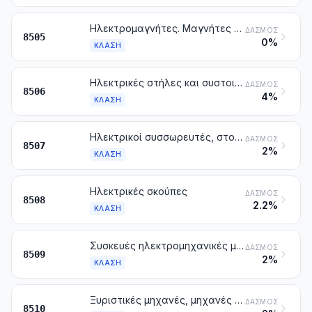
Ηλεκτρομαγνήτες. Μαγνήτες μόνιμοι και είδη που προορίζονται να γίνουν μόνιμοι μαγνήτες μετά από μαγνητοποίηση. Δίσκοι, σώματα πηνίων και παρόμοιες μαγνητικές ή ηλεκτρομαγνητικές διατάξεις συγκράτησης. Συζεύξεις, συμπλέκτες, διατάξεις μεταβολής της ταχύτητας και φρένα, ηλεκτρομαγνητικά. Ηλεκτρομαγνητικές κεφαλές ανύψωσης
ΔΑΣΜΌΣ
8505
0%
ΚΛΆΣΗ
Ηλεκτρικές στήλες και συστοιχίες ηλεκτρικών στηλών
ΔΑΣΜΌΣ
8506
4%
ΚΛΆΣΗ
Ηλεκτρικοί συσσωρευτές, στους οποίους περιλαμβάνονται και οι διαχωριστές τους, έστω και με τετράγωνο ή ορθογώνιο σχήμα
ΔΑΣΜΌΣ
8507
2%
ΚΛΆΣΗ
Ηλεκτρικές σκούπες
ΔΑΣΜΌΣ
8508
2.2%
ΚΛΆΣΗ
Συσκευές ηλεκτρομηχανικές με ενσωματωμένο ηλεκτρικό κινητήρα, για οικιακή χρήση, άλλες από τις ηλεκτρικές σκούπες της κλάσης 8508
ΔΑΣΜΌΣ
8509
2%
ΚΛΆΣΗ
Ξυριστικές μηχανές, μηχανές κουρέματος και αποτριχωτικές συσκευές με ενσωματωμένο ηλεκτρικό κινητήρα
ΔΑΣΜΌΣ
8510