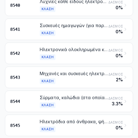
Λυχνίες κάθε είδους ηλεκτρονικές, θερμής καθόδου, ψυχρής καθόδου ή φωτοκαθόδου (π.χ. λυχνίες κάθε είδους, κενού, ατμού ή αερίου, σωληνωτοί ανορθωτές ατμού υδραργύρου, σωληνωτές καθοδικές λυχνίες, σωληνωτές και άλλες λυχνίες για συσκευές λήψης εικόνων τηλεόρασης), άλλες από εκείνες της κλάσης 8539
ΔΑΣΜΌΣ
8540
0%
ΚΛΆΣΗ
Συσκευές ημιαγωγών (για παράδειγμα, δίοδοι, κρυσταλλολυχνίες, μετατροπείς με βάση ημιαγωγούς). Φωτοευαίσθητες διατάξεις με ημιαγωγό, στις οποίες περιλαμβάνονται και τα φωτοβολταϊκά κύτταρα, έστω και συναρμολογημένες σε αυτοτελείς μονάδες ή κατασκευασμένες σε πλάκες. Δίοδοι φωτοεκπομπής (LED), έστω και συναρμολογημένοι με άλλες διόδους φωτοεκπομπής (LED). Συναρμολογημένοι πιεζοηλεκτρικοί κρύσταλλοι
ΔΑΣΜΌΣ
8541
0%
ΚΛΆΣΗ
Ηλεκτρονικά ολοκληρωμένα κυκλώματα
ΔΑΣΜΌΣ
8542
0%
ΚΛΆΣΗ
Μηχανές και συσκευές ηλεκτρικές που έχουν δική τους λειτουργία, που δεν κατονομάζονται ούτε περιλαμβάνονται αλλού στο κεφάλαιο αυτό
ΔΑΣΜΌΣ
8543
2%
ΚΛΆΣΗ
Σύρματα, καλώδια (στα οποία περιλαμβάνονται και τα ομοαξονικά καλώδια) και άλλοι αγωγοί με ηλεκτρική μόνωση (έστω και βερνικωμένα ή ανοδικώς οξειδωμένα), εφοδιασμένα ή όχι με τεμάχια σύνδεσης. Καλώδια από οπτικές ίνες, που αποτελούνται από ίνες επενδυμένες καθεμία χωριστά, έστω και αν φέρουν ηλεκτρικούς αγωγούς ή είναι εφοδιασμένα με τεμάχια σύνδεσης
ΔΑΣΜΌΣ
8544
3.3%
ΚΛΆΣΗ
Ηλεκτρόδια από άνθρακα, ψήκτρες από άνθρακα, άνθρακες για λαμπτήρες ή ηλεκτρικές στήλες και άλλα είδη από γραφίτη ή άλλο άνθρακα, με ή χωρίς μέταλλο, για ηλεκτρικές χρήσεις
ΔΑΣΜΌΣ
8545
0%
ΚΛΆΣΗ