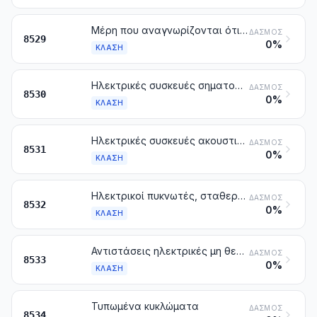
Μέρη που αναγνωρίζονται ότι προορίζονται αποκλειστικά ή κύρια για τις συσκευές των κλάσεων 8524 μέχρι 8528
ΔΑΣΜΌΣ
8529
0%
ΚΛΆΣΗ
Ηλεκτρικές συσκευές σηματοδότησης (άλλες από εκείνες για τη μετάδοση ειδήσεων), ασφαλείας, ελέγχου ή χειρισμού για σιδηροδρομικές ή παρόμοιες γραμμές, οδικές ή ποτάμιες οδούς, χώρους ή πάρκα στάθμευσης, λιμενικές εγκαταστάσεις ή αεροδρόμια (άλλες από εκείνες της κλάσης 8608)
ΔΑΣΜΌΣ
8530
0%
ΚΛΆΣΗ
Ηλεκτρικές συσκευές ακουστικής ή οπτικής σηματοδότησης (π.χ. συστήματα κουδουνιών, σειρήνες, αναγγελτήριοι πίνακες, ειδοποιητήριες συσκευές για την προστασία κατά της κλοπής ή πυρκαγιάς), άλλες από εκείνες των κλάσεων 8512 ή 8530
ΔΑΣΜΌΣ
8531
0%
ΚΛΆΣΗ
Ηλεκτρικοί πυκνωτές, σταθεροί, μεταβλητοί ή ρυθμιζόμενοι
ΔΑΣΜΌΣ
8532
0%
ΚΛΆΣΗ
Αντιστάσεις ηλεκτρικές μη θερμαντικές (στις οποίες περιλαμβάνονται και οι ρεοστάτες και τα ποτενσιόμετρα)
ΔΑΣΜΌΣ
8533
0%
ΚΛΆΣΗ
Τυπωμένα κυκλώματα
ΔΑΣΜΌΣ
8534