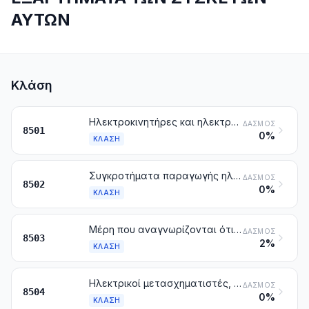
ΑΥΤΩΝ
Κλάση
Ηλεκτροκινητήρες και ηλεκτρογεννήτριες, με εξαίρεση τα συγκροτήματα παραγωγής ηλεκτρικού ρεύματος
ΔΑΣΜΌΣ
8501
0%
ΚΛΆΣΗ
Συγκροτήματα παραγωγής ηλεκτρικού ρεύματος και μετατροπείς στρεφόμενοι ηλεκτρικοί
ΔΑΣΜΌΣ
8502
0%
ΚΛΆΣΗ
Μέρη που αναγνωρίζονται ότι προορίζονται αποκλειστικά ή κύρια για τις μηχανές των κλάσεων 8501 ή 8502
ΔΑΣΜΌΣ
8503
2%
ΚΛΆΣΗ
Ηλεκτρικοί μετασχηματιστές, ηλεκτρικοί μετατροπείς ρεύματος στατοί (π.χ. ανορθωτές), πηνία αντίδρασης και αυτεπαγωγής
ΔΑΣΜΌΣ
8504
0%
ΚΛΆΣΗ