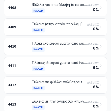
Φύλλα για επικάλυψη (στα οποία περιλαμβάνονται και εκείνα που λαμβάνονται με τεμαχισμό ξυλείας σε απανωτές στρώσεις), φύλλα πολύστρωτα αντικολλητά (κόντρα πλακέ) ή για παρόμοια ξυλεία σε απανωτά φύλλα και άλλη ξυλεία πριονισμένη κατά μήκος, κομμένη εγκάρσια ή ξετυλιγμένη, έστω και πλανισμένη, λειασμένη με ελαφρόπετρα ή κολλημένη με εγκάρσια συνένωση, πάχους που δεν υπερβαίνει τα 6 mm
ΔΑΣΜΌΣ
4408
0%
ΚΛΆΣΗ
Ξυλεία (στην οποία περιλαμβάνονται και οι σανίδες και τα πηχάκια για παρκέτα, μη συναρμολογημένα) με καθορισμένη μορφή (με εξοχές-γλωσσίδια, αυλάκια, εντομές, πλαγιοτομές, αρμούς σε σχήμα V, γλυφές, στρογγυλεμένη ή παρόμοια) σ' όλο το μήκος μιας ή περισσοτέρων από τις πλάγιες πλευρές ή επιφάνειες ή άκρα έστω και πλανισμένη, λειασμένη με ελαφρόπετρα ή κολλημένη με εγκάρσια συνένωση
ΔΑΣΜΌΣ
4409
0%
ΚΛΆΣΗ
Πλάκες-διαφράγματα από μικρά τεμάχια, πετάσματα με την ονομασία «oriented strand board» (OSB) και παρόμοιες πλάκες-διαφράγματα (π.χ. πετάσματα επονομαζόμενα «waferboard»),από ξύλο ή άλλες ξυλώδεις ύλες, έστω και συσσωματωμένες με ρητίνες ή άλλες οργανικές συνδετικές ύλες
ΔΑΣΜΌΣ
4410
6%
ΚΛΆΣΗ
Πλάκες-διαφράγματα από ίνες ξύλου ή άλλες ξυλώδεις ύλες, έστω και συσσωματωμένες με ρητίνες ή άλλα οργανικά συνδετικά
ΔΑΣΜΌΣ
4411
6%
ΚΛΆΣΗ
Ξυλεία σε φύλλα πολύστρωτα αντικολλητά (κόντρα-πλακέ), ξυλεία σε φύλλα επικολλητά απλά και παρόμοια ξυλεία σε απανωτά φύλλα
ΔΑΣΜΌΣ
4412
6%
ΚΛΆΣΗ
Ξυλεία με την ονομασία «πυκνωμένη», σε όγκους, σανίδες, λεπίδες ή είδη καθορισμένης μορφής
ΔΑΣΜΌΣ
4413
0%
ΚΛΆΣΗ