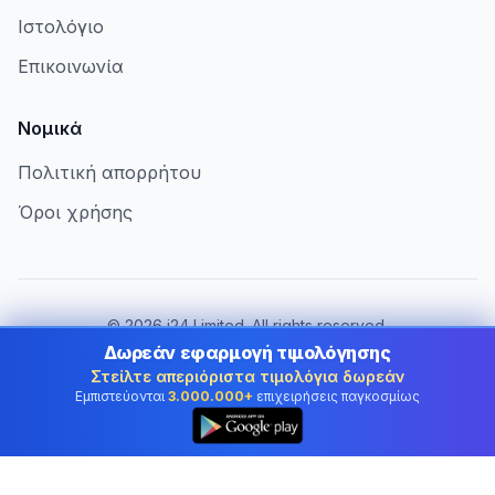
Ιστολόγιο
Επικοινωνία
Νομικά
Πολιτική απορρήτου
Όροι χρήσης
©
2026
i24 Limited. All rights reserved.
Εξυπηρετώντας επιχειρήσεις στην Cyprus
Δωρεάν εφαρμογή τιμολόγησης
Στείλτε απεριόριστα τιμολόγια δωρεάν
Αλλαγή χώρας:
Cyprus
Εμπιστεύονται
3.000.000+
επιχειρήσεις παγκοσμίως