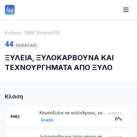
Κωδικός TARIC Κύπρος
/
S9
44
ΚΕΦΆΛΑΙΟ
ΞΥΛΕΙΑ, ΞΥΛΟΚΑΡΒΟΥΝΑ ΚΑΙ
ΤΕΧΝΟΥΡΓΗΜΑΤΑ ΑΠΟ ΞΥΛΟ
Κλάση
Καυσόξυλα σε κυλίνδρους, κούτσουρα, μικρά κλαδιά, δεμάτια ή με παρόμοιες μορφές. Ξυλεία σε πλακίδια ή σε μικρά τεμάχια. Πριονίδια, απορρίμματα και θραύσματα ξύλου, έστω και συσσωματωμένα σε μορφή κούτσουρων, πλίνθων, τροχίσκων ή σε παρόμοιες μορφές
ΔΑΣΜΌΣ
4401
0%
ΚΛΆΣΗ
Ξυλοκάρβουνα (στα οποία περιλαμβάνονται και τα κάρβουνα από κελύφη ή καρπούς), έστω και συσσωματωμένα