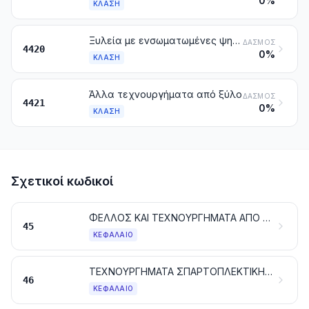
0%
ΚΛΆΣΗ
Ξυλεία με ενσωματωμένες ψηφίδες και ξυλεία με κολλημένα διακοσμητικά στοιχεία. Μικρά κιβώτια, θήκες για τιμαλφή και θήκες για κοσμήματα ή χρυσαφικά και παρόμοια τεχνουργήματα, από ξύλο. Αγαλματάκια και άλλα είδη στολισμού, από ξύλο. Είδη επιπλώσεως, από ξύλο, που δεν υπάγονται στο κεφάλαιο 94
ΔΑΣΜΌΣ
4420
0%
ΚΛΆΣΗ
Άλλα τεχνουργήματα από ξύλο
ΔΑΣΜΌΣ
4421
0%
ΚΛΆΣΗ
Σχετικοί κωδικοί
ΦΕΛΛΟΣ ΚΑΙ ΤΕΧΝΟΥΡΓΗΜΑΤΑ ΑΠΟ ΦΕΛΛΟ
45
ΚΕΦΆΛΑΙΟ
ΤΕΧΝΟΥΡΓΗΜΑΤΑ ΣΠΑΡΤΟΠΛΕΚΤΙΚΗΣ ΚΑΙ ΚΑΛΑΘΟΠΟΙΙΑΣ
46
ΚΕΦΆΛΑΙΟ