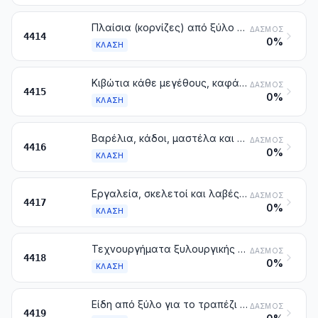
Πλαίσια (κορνίζες) από ξύλο για εικόνες, φωτογραφίες, καθρέφτες και παρόμοια είδη
ΔΑΣΜΌΣ
4414
0%
ΚΛΆΣΗ
Κιβώτια κάθε μεγέθους, καφάσια, τύμπανα και παρόμοιες συσκευασίες από ξύλο. Τύμπανα (τροχίσκοι) για καλώδια από ξύλο. Παλέτες απλές, παλέτες-κιβώτια και άλλες επίπεδες επιφάνειες για τη φόρτωση, από ξύλο. Στεφάνια παλετών από ξύλο
ΔΑΣΜΌΣ
4415
0%
ΚΛΆΣΗ
Βαρέλια, κάδοι, μαστέλα και άλλα τεχνουργήματα βαρελοποιίας και τα μέρη τους, από ξύλο, στα οποία περιλαμβάνονται και οι δούγες
ΔΑΣΜΌΣ
4416
0%
ΚΛΆΣΗ
Εργαλεία, σκελετοί και λαβές εργαλείων, σκελετοί για ψήκτρες, λαβές για σκούπες ή ψήκτρες από ξύλο. Καλούπια, καλαπόδια και τανυτήρες για υποδήματα από ξύλο
ΔΑΣΜΌΣ
4417
0%
ΚΛΆΣΗ
Τεχνουργήματα ξυλουργικής και τεμάχια σκελετών για οικοδομές, στα οποία περιλαμβάνονται και οι κυψελώδεις πλάκες-διαφράγματα, συναρμολογημένες πλάκες για την επικάλυψη πατωμάτων και τα πέταυρα (shingles και shakes), από ξύλο
ΔΑΣΜΌΣ
4418
0%
ΚΛΆΣΗ
Είδη από ξύλο για το τραπέζι ή την κουζίνα
ΔΑΣΜΌΣ
4419