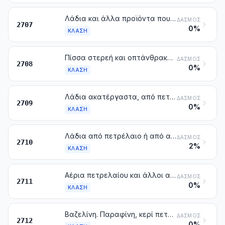
Λάδια και άλλα προϊόντα που προέρχονται από την απόσταξη σε υψηλή θερμοκρασία των πισσών από λιθάνθρακα. Ανάλογα προϊόντα στα οποία τα αρωματικά συστατικά υπερισχύουν κατά βάρος από τα μη αρωματικά συστατικά
ΔΑΣΜΌΣ
2707
0%
ΚΛΆΣΗ
Πίσσα στερεή και οπτάνθρακας (κοκ) πίσσας, που λαμβάνονται από πίσσα λιθανθράκων ή από άλλες ορυκτές πίσσες
ΔΑΣΜΌΣ
2708
0%
ΚΛΆΣΗ
Λάδια ακατέργαστα, από πετρέλαιο ή από ασφαλτούχα ορυκτά (ακατέργαστο πετρέλαιο)
ΔΑΣΜΌΣ
2709
0%
ΚΛΆΣΗ
Λάδια από πετρέλαιο ή από ασφαλτούχα ορυκτά, άλλα από τα ακατέργαστα λάδια. Παρασκευάσματα που δεν κατονομάζονται ούτε περιλαμβάνονται αλλού, που περιέχουν κατά βάρος 70 % ή περισσότερο λάδια από πετρέλαιο ή ασφαλτούχα ορυκτά και στα οποία τα λάδια αυτά αποτελούν το βασικό συστατικό. Χρησιμοποιημένα λάδια
ΔΑΣΜΌΣ
2710
2%
ΚΛΆΣΗ
Αέρια πετρελαίου και άλλοι αέριοι υδρογονάνθρακες
ΔΑΣΜΌΣ
2711
0%
ΚΛΆΣΗ
Βαζελίνη. Παραφίνη, κερί πετρελαίου μικροκρυστάλλινο, slack wax, οζοκηρίτης, κερί από λιγνίτη, κερί από τύρφη, άλλα ορυκτά κεριά και παρόμοια προϊόντα που λαμβάνονται με σύνθεση ή άλλες μεθόδους, έστω και χρωματισμένα
ΔΑΣΜΌΣ
2712
0%