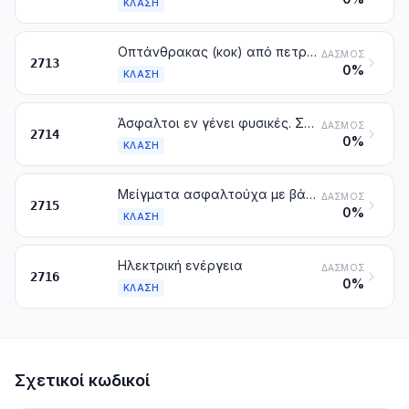
ΚΛΆΣΗ
Οπτάνθρακας (κοκ) από πετρέλαιο, άσφαλτος από πετρέλαιο και άλλα υπολείμματα των λαδιών πετρελαίου ή των ασφαλτούχων ορυκτών
ΔΑΣΜΌΣ
2713
0%
ΚΛΆΣΗ
Άσφαλτοι εν γένει φυσικές. Σχίστες και άμμος, ασφαλτούχα. Ασφαλτίτες και πετρώματα ασφαλτούχα
ΔΑΣΜΌΣ
2714
0%
ΚΛΆΣΗ
Μείγματα ασφαλτούχα με βάση τη φυσική άσφαλτο εν γένει, την πίσσα του πετρελαίου, την ορυκτή πίσσα ή το υπόλειμμα αυτής (π.χ. μαστίχες ασφαλτούχες, cut-backs)
ΔΑΣΜΌΣ
2715
0%
ΚΛΆΣΗ
Ηλεκτρική ενέργεια
ΔΑΣΜΌΣ
2716
0%
ΚΛΆΣΗ
Σχετικοί κωδικοί