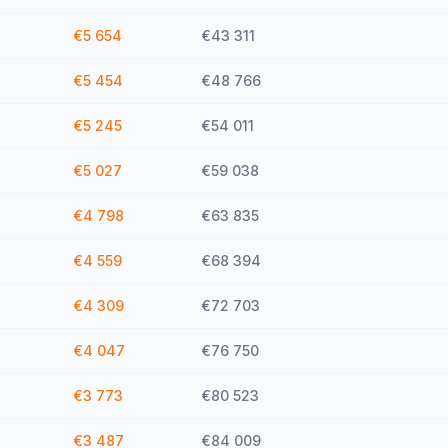
€5 654
€43 311
€5 454
€48 766
€5 245
€54 011
€5 027
€59 038
€4 798
€63 835
€4 559
€68 394
€4 309
€72 703
€4 047
€76 750
€3 773
€80 523
€3 487
€84 009