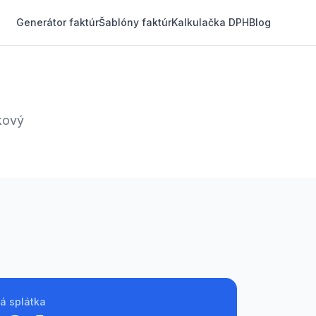
Generátor faktúr
Šablóny faktúr
Kalkulačka DPH
Blog
kový
á splátka