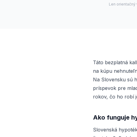
Len orientačný
Táto bezplatná kal
na kúpu nehnuteľno
Na Slovensku sú h
príspevok pre mlad
rokov, čo ho robí 
Ako funguje h
Slovenská hypoték