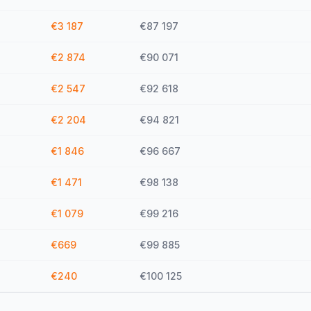
€3 187
€87 197
€2 874
€90 071
€2 547
€92 618
€2 204
€94 821
€1 846
€96 667
€1 471
€98 138
€1 079
€99 216
€669
€99 885
€240
€100 125