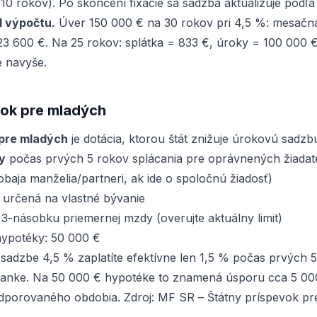
o 10 rokov). Po skončení fixácie sa sadzba aktualizuje podľ
d výpočtu.
Úver 150 000 € na 30 rokov pri 4,5 %: mesačná
23 600 €. Na 25 rokov: splátka = 833 €, úroky = 100 000
 navyše.
vok pre mladých
 pre mladých
je dotácia, ktorou štát znižuje úrokovú sadz
y
počas prvých 5 rokov splácania pre oprávnených žiadat
obaja manželia/partneri, ak ide o spoločnú žiadosť)
 určená na vlastné bývanie
1,3-násobku priemernej mzdy (overujte aktuálny limit)
ypotéky: 50 000 €
ej sadzbe 4,5 % zaplatíte efektívne len 1,5 % počas prvých 
 banke. Na 50 000 € hypotéke to znamená úsporu cca 5 0
dporovaného obdobia. Zdroj:
MF SR – Štátny príspevok pr