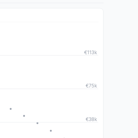
€150k
€113k
€75k
€38k