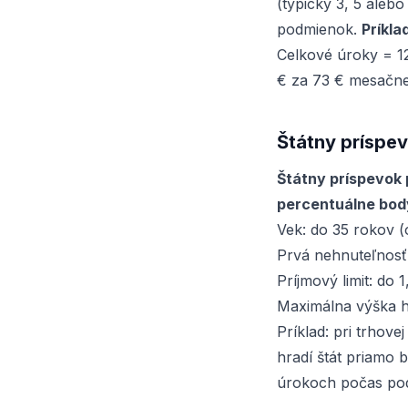
(typicky 3, 5 aleb
podmienok.
Príkla
Celkové úroky = 1
€ za 73 € mesačne
Štátny príspe
Štátny príspevok
percentuálne bod
Vek: do 35 rokov (
Prvá nehnuteľnosť
Príjmový limit: do 
Maximálna výška h
Príklad: pri trhov
hradí štát priamo
úrokoch počas po