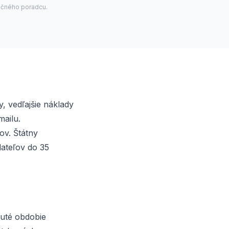
nčného poradcu.
, vedľajšie náklady
mailu.
v. Štátny
dateľov do 35
uté obdobie