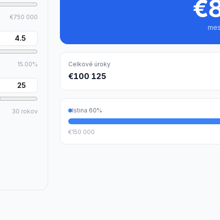
€
€750 000
me
15.00%
Celkové úroky
€100 125
Istina
60
%
30 rokov
€150 000