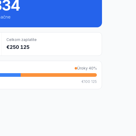
834
sačne
Celkom zaplatíte
€250 125
Úroky
40
%
€100 125