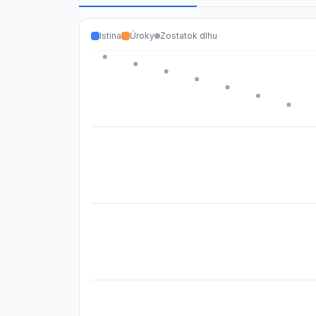
Istina
Úroky
Zostatok dlhu