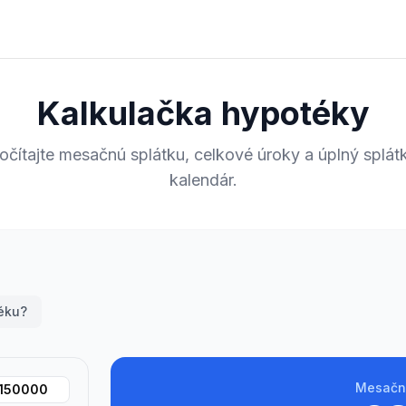
Kalkulačka hypotéky
očítajte mesačnú splátku, celkové úroky a úplný splát
kalendár.
éku?
Mesačn