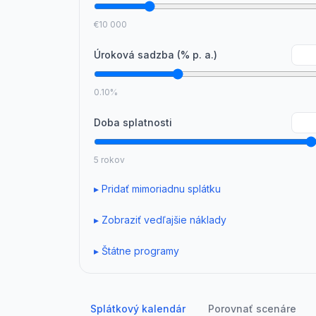
€10 000
Úroková sadzba (% p. a.)
0.10%
Doba splatnosti
5 rokov
▸
Pridať mimoriadnu splátku
▸
Zobraziť vedľajšie náklady
▸
Štátne programy
Splátkový kalendár
Porovnať scenáre