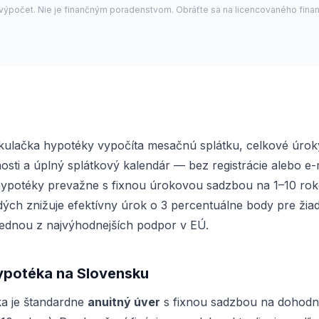
 výpočet. Nie je finančným poradenstvom. Obráťte sa na licencovaného fina
kulačka hypotéky vypočíta mesačnú splátku, celkové úroky
sti a úplný splátkový kalendár — bez registrácie alebo e-
ypotéky prevažne s fixnou úrokovou sadzbou na 1–10 roko
ých znižuje efektívny úrok o 3 percentuálne body pre žia
jednou z najvýhodnejších podpor v EÚ.
ypotéka na Slovensku
a je štandardne
anuitný úver
s fixnou sadzbou na dohodn