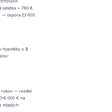
a trhových
 splátka = 760 €.
 € — úspora 23 600
bu hypotéky o
3
eľov:
5 rokov — rozdiel
00–6 000 € na
e mladých