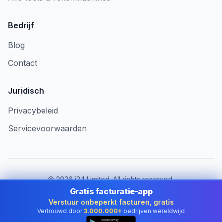
Bedrijf
Blog
Contact
Juridisch
Privacybeleid
Servicevoorwaarden
©
2026
i24 Limited. All rights reserved.
Voor bedrijven in Netherlands
Gratis facturatie-app
Verstuur onbeperkt facturen, gratis
Land wijzigen:
Netherlands
Vertrouwd door
3.000.000+
bedrijven wereldwijd