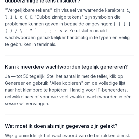
dubbelzinnige tekens uitsluiten?
"Vergelijkbare tekens" zijn visueel verwarrende karakters:
,
i
,
,
,
,
,
. "Dubbelzinnige tekens" zijn symbolen die
l
1
L
o
0
O
problemen kunnen geven in bepaalde omgevingen:
{ } [ ]
. Ze uitsluiten maakt
( ) / \ ' " ` ~ , ; : < >
wachtwoorden gemakkelijker handmatig in te typen en veilig
te gebruiken in terminals.
Kan ik meerdere wachtwoorden tegelijk genereren?
Ja — tot 50 tegelijk. Stel het aantal in met de teller, klik op
Genereer en gebruik "Alles kopiëren" om de volledige lijst
naar het klembord te kopiëren. Handig voor IT-beheerders,
ontwikkelaars of voor wie veel zwakke wachtwoorden in één
sessie wil vervangen.
Wat moet ik doen als mijn gegevens zijn gelekt?
Wijzig onmiddellijk het wachtwoord van de betrokken dienst.