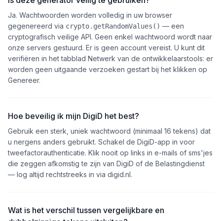
Is deze generator veilig te gebruiken?
Ja. Wachtwoorden worden volledig in uw browser
gegenereerd via
— een
crypto.getRandomValues()
cryptografisch veilige API. Geen enkel wachtwoord wordt naar
onze servers gestuurd. Er is geen account vereist. U kunt dit
verifiëren in het tabblad Netwerk van de ontwikkelaarstools: er
worden geen uitgaande verzoeken gestart bij het klikken op
Genereer.
Hoe beveilig ik mijn DigiD het best?
Gebruik een sterk, uniek wachtwoord (minimaal 16 tekens) dat
u nergens anders gebruikt. Schakel de DigiD-app in voor
tweefactorauthenticatie. Klik nooit op links in e-mails of sms'jes
die zeggen afkomstig te zijn van DigiD of de Belastingdienst
— log altijd rechtstreeks in via digid.nl.
Wat is het verschil tussen vergelijkbare en