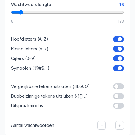
Wachtwoordlengte
16
8
128
Hoofdletters (A–Z)
Kleine letters (a–z)
Cijfers (0–9)
Symbolen (!@#$…)
Vergelijkbare tekens uitsluiten (il1Lo0O)
Dubbelzinnige tekens uitsluiten ({}[]…)
Uitspraakmodus
−
+
Aantal wachtwoorden
1