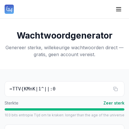
Wachtwoordgenerator
Genereer sterke, willekeurige wachtwoorden direct —
gratis, geen account vereist.
=TTV{KMnK|1^||:0
Sterkte
Zeer sterk
103
bits entropie
Tijd om te kraken
:
longer than the age of the universe