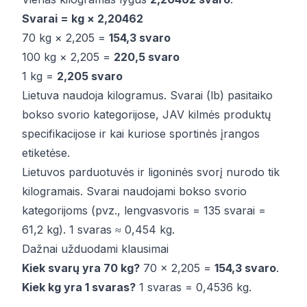
Svarai = kg × 2,20462
70 kg × 2,205 =
154,3 svaro
100 kg × 2,205 =
220,5 svaro
1 kg =
2,205 svaro
Lietuva naudoja kilogramus. Svarai (lb) pasitaiko
bokso svorio kategorijose, JAV kilmės produktų
specifikacijose ir kai kuriose sportinės įrangos
etiketėse.
Lietuvos parduotuvės ir ligoninės svorį nurodo tik
kilogramais. Svarai naudojami bokso svorio
kategorijoms (pvz., lengvasvoris = 135 svarai =
61,2 kg). 1 svaras ≈ 0,454 kg.
Dažnai užduodami klausimai
Kiek svarų yra 70 kg?
70 × 2,205 =
154,3 svaro
.
Kiek kg yra 1 svaras?
1 svaras = 0,4536 kg.