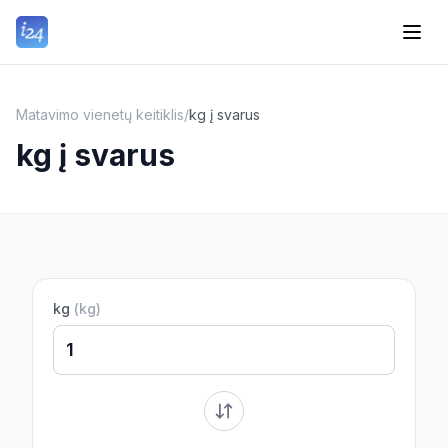
Matavimo vienetų keitiklis
/
kg į svarus
kg į svarus
kg
(
kg
)