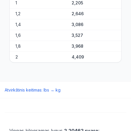
1
2,205
1,2
2,646
1,4
3,086
1,6
3,527
1,8
3,968
2
4,409
Atvirkštinis keitimas
:
lbs
→
kg
Vienas kilogramas lygus
2,20462 svaro
: