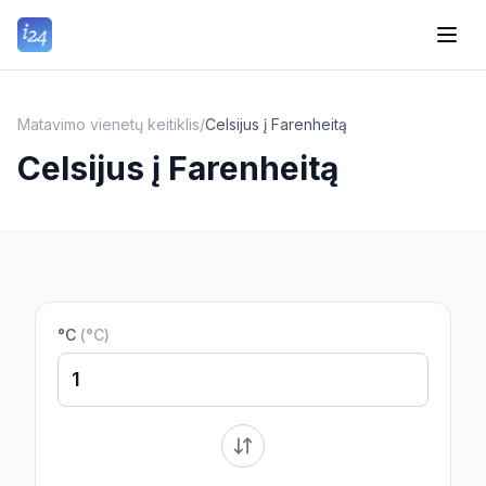
Matavimo vienetų keitiklis
/
Celsijus į Farenheitą
Celsijus į Farenheitą
°C
(
°C
)