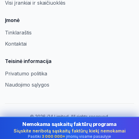
Visi įrankiai ir skaičiuoklės
Įmonė
Tinklaraštis
Kontaktai
Teisinė informacija
Privatumo politika
Naudojimo sąlygos
©
2026
i24 Limited. All rights reserved.
Įmonėms Lithuania
Nemokama sąskaitų faktūrų programa
Siųskite neribotą sąskaitų faktūrų kiekį nemokamai
Keisti šalį:
Lithuania
Pasitiki
3 000 000+
įmonių visame pasaulyje