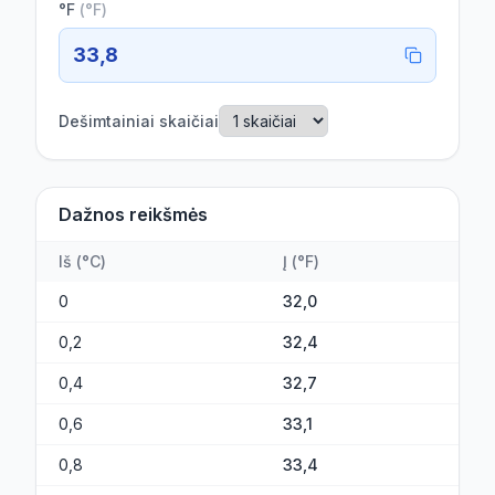
°F
(
°F
)
33,8
Dešimtainiai skaičiai
Dažnos reikšmės
Iš
(
°C
)
Į
(
°F
)
0
32,0
0,2
32,4
0,4
32,7
0,6
33,1
0,8
33,4