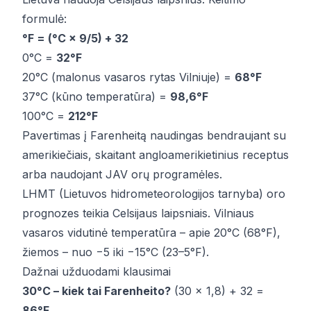
formulė:
°F = (°C × 9/5) + 32
0°C =
32°F
20°C (malonus vasaros rytas Vilniuje) =
68°F
37°C (kūno temperatūra) =
98,6°F
100°C =
212°F
Pavertimas į Farenheitą naudingas bendraujant su
amerikiečiais, skaitant angloamerikietinius receptus
arba naudojant JAV orų programėles.
LHMT (Lietuvos hidrometeorologijos tarnyba) oro
prognozes teikia Celsijaus laipsniais. Vilniaus
vasaros vidutinė temperatūra – apie 20°C (68°F),
žiemos – nuo −5 iki −15°C (23–5°F).
Dažnai užduodami klausimai
30°C – kiek tai Farenheito?
(30 × 1,8) + 32 =
86°F
.