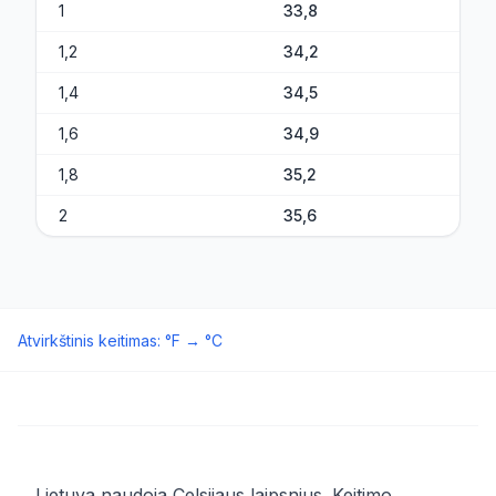
1
33,8
1,2
34,2
1,4
34,5
1,6
34,9
1,8
35,2
2
35,6
Atvirkštinis keitimas
:
°F
→
°C
Lietuva naudoja Celsijaus laipsnius. Keitimo