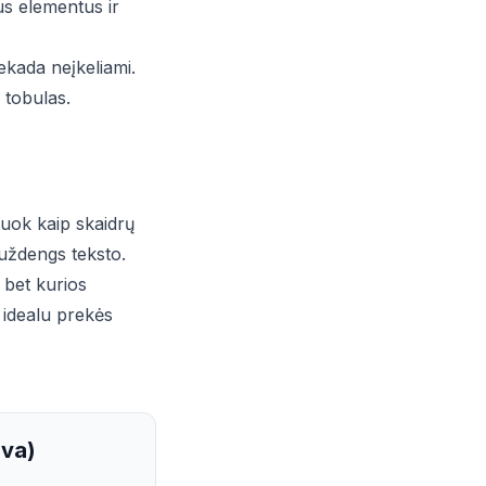
us elementus ir
iekada neįkeliami.
s tobulas.
uok kaip skaidrų
neuždengs teksto.
t bet kurios
 idealu prekės
uva)