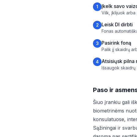
Įkelk savo vaiz
1
Vilk, įklijuok arb
Leisk DI dirbti
2
Fonas automatiška
Pasirink foną
3
Palik jį skaidrų a
Atsisiųsk pilna 
4
Išsaugok skaidrų
Paso ir asmens
Šiuo įrankiu gali i
biometrinėms nuotr
konsulatuose, inte
Sąžiningai ir svarb
daroma pas sertifi