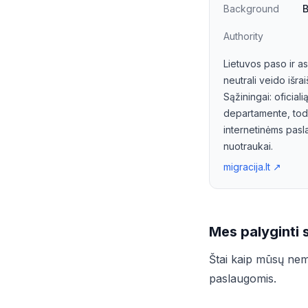
Background
B
Authority
Lietuvos paso ir a
neutrali veido išra
Sąžiningai: oficial
departamente, todė
internetinėms pasla
nuotraukai.
migracija.lt
↗
Mes palyginti
Štai kaip mūsų nemo
paslaugomis.