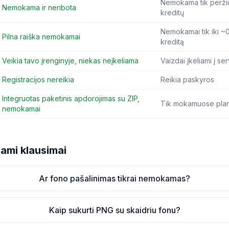
Nemokama tik peržiūr
Nemokama ir neribota
kreditų
Nemokamai tik iki ~
Pilna raiška nemokamai
kreditą
Veikia tavo įrenginyje, niekas neįkeliama
Vaizdai įkeliami į se
Registracijos nereikia
Reikia paskyros
Integruotas paketinis apdorojimas su ZIP,
Tik mokamuose plan
nemokamai
ami klausimai
Ar fono pašalinimas tikrai nemokamas?
Kaip sukurti PNG su skaidriu fonu?