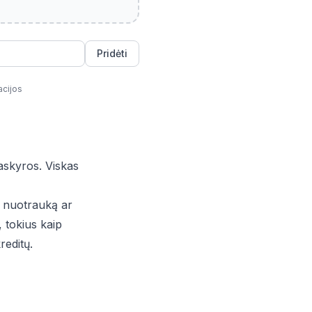
Pridėti
acijos
askyros. Viskas
o nuotrauką ar
 tokius kaip
reditų.