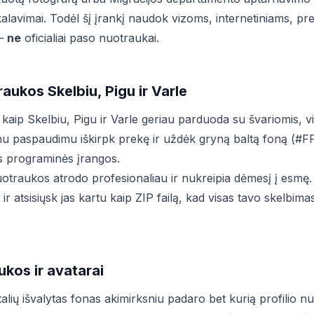
ikalavimai. Todėl šį įrankį naudok vizoms, internetiniams, prek
 —
ne
oficialiai paso nuotraukai.
aukos Skelbiu, Pigu ir Varle
 kaip Skelbiu, Pigu ir Varle geriau parduoda su švariomis, 
nu paspaudimu iškirpk prekę ir uždėk gryną baltą foną (#
os programinės įrangos.
uotraukos atrodo profesionaliau ir nukreipia dėmesį į esmę
r atsisiųsk jas kartu kaip ZIP failą, kad visas tavo skelbima
ukos ir avatarai
lių išvalytas fonas akimirksniu padaro bet kurią profilio n