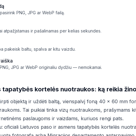
dą
a pasirink PNG, JPG ar WebP failą.
i atpažįstamas ir pašalinamas per kelias sekundes.
rba pakeisk baltu, spalva ar kitu vaizdu.
raiška
 PNG, JPG ar WebP originaliu dydžiu — nemokamai.
 tapatybės kortelės nuotraukos: ką reikia žino
škirpti objektą ir uždėti baltą, vienspalvį foną 40 × 60 mm fo
aukoms. Tai puikiai tinka vizų nuotraukoms, prašymams kit
rnetinėms paslaugoms ir vaizdams, kuriuos rengi pats.
u: oficiali Lietuvos paso ir asmens tapatybės kortelės nuotra
kuotą fotografą arba Migracijos departamento aptarnavimo 