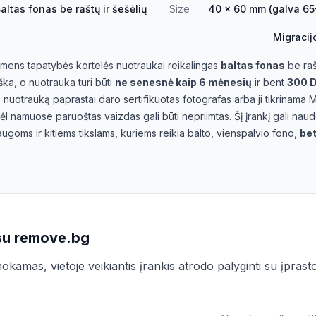
altas fonas be raštų ir šešėlių
Size
40 × 60 mm (galva 6
Migraci
smens tapatybės kortelės nuotraukai reikalingas
baltas fonas
be rašt
iška, o nuotrauka turi būti
ne senesnė kaip 6 mėnesių
ir bent
300 D
ią nuotrauką paprastai daro sertifikuotas fotografas arba ji tikrinama 
l namuose paruoštas vaizdas gali būti nepriimtas. Šį įrankį gali naud
ugoms ir kitiems tikslams, kuriems reikia balto, vienspalvio fono,
bet
 su remove.bg
kamas, vietoje veikiantis įrankis atrodo palyginti su įprast