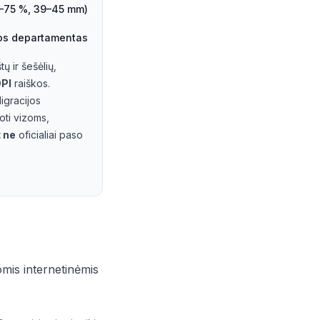
5–75 %, 39–45 mm)
jos departamentas
ų ir šešėlių,
PI
raiškos.
Migracijos
oti vizoms,
 ne
oficialiai paso
omis internetinėmis