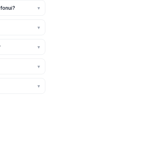
 fonui?
▾
▾
?
▾
▾
▾