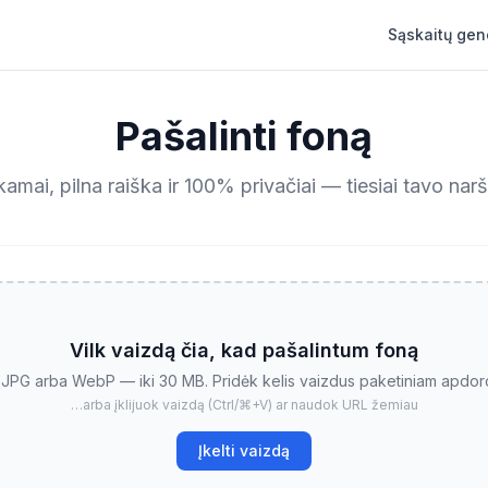
Sąskaitų gen
Pašalinti foną
mai, pilna raiška ir 100% privačiai — tiesiai tavo narš
Vilk vaizdą čia, kad pašalintum foną
JPG arba WebP — iki 30 MB. Pridėk kelis vaizdus paketiniam apdoro
…arba įklijuok vaizdą (Ctrl/⌘+V) ar naudok URL žemiau
Įkelti vaizdą