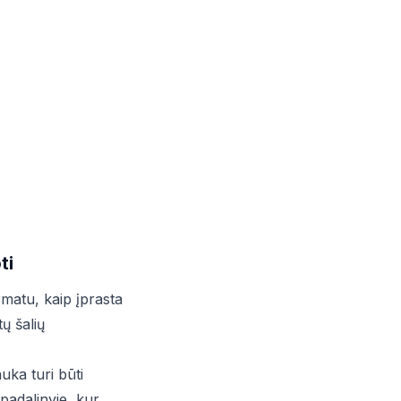
ti
rmatu, kaip įprasta
ų šalių
uka turi būti
padalinyje, kur