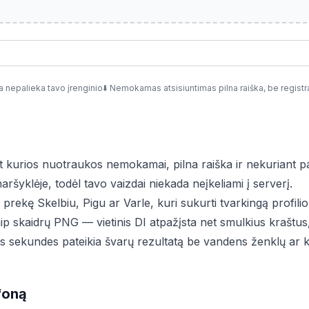
a nepalieka tavo įrenginio
⬇️
Nemokamas atsisiuntimas pilna raiška, be registr
et kurios nuotraukos nemokamai, pilna raiška ir nekuriant p
naršyklėje, todėl tavo vaizdai niekada neįkeliami į serverį.
prekę Skelbiu, Pigu ar Varle, kuri sukurti tvarkingą profili
ip skaidrų PNG — vietinis DI atpažįsta net smulkius kraštus,
ias sekundes pateikia švarų rezultatą be vandens ženklų ar k
 foną