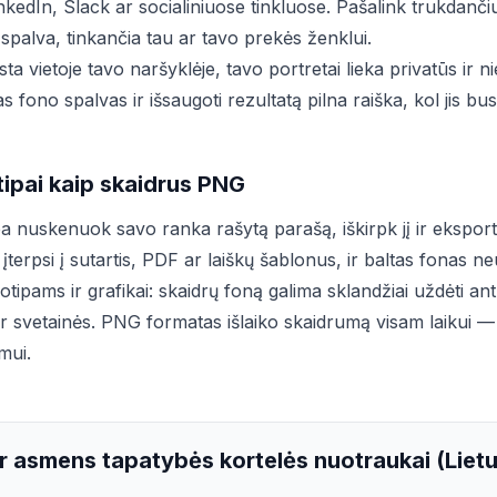
kedIn, Slack ar socialiniuose tinkluose. Pašalink trukdanči
spalva, tinkančia tau ar tavo prekės ženklui.
ta vietoje tavo naršyklėje, tavo portretai lieka privatūs ir n
ias fono spalvas ir išsaugoti rezultatą pilna raiška, kol jis bu
otipai kaip skaidrus PNG
 nuskenuok savo ranka rašytą parašą, iškirpk jį ir eksport
i įterpsi į sutartis, PDF ar laiškų šablonus, ir baltas fonas 
gotipams ir grafikai: skaidrų foną galima sklandžiai uždėti an
ar svetainės. PNG formatas išlaiko skaidrumą visam laikui —
mui.
r asmens tapatybės kortelės nuotraukai (Liet