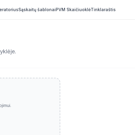
eratorius
Sąskaitų šablonai
PVM Skaičiuoklė
Tinklaraštis
yklėje.
jimui.