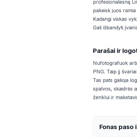
profesionalesnę Lin
pakeisk juos ramia 
Kadangi viskas vyks
Gali išbandyti įvair
Parašai ir log
Nufotografuok arba
PNG. Taip jį švaria
Tas pats galioja lo
spalvos, skaidrės 
ženklui ir maketavi
Fonas paso i