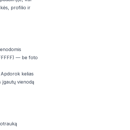
ės, profilio ir
vienodomis
FFFFFF) — be foto
. Apdorok kelias
s įgautų vienodą
uotrauką