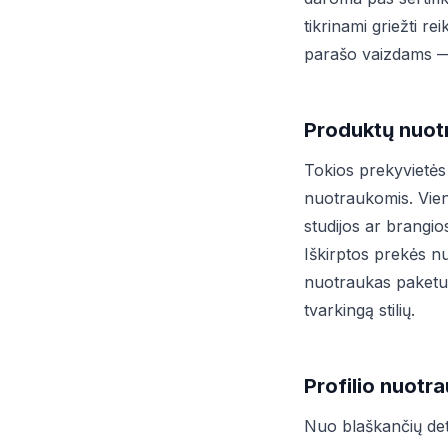
tikrinami griežti re
parašo vaizdams
Produktų nuotr
Tokios prekyvietės
nuotraukomis. Vie
studijos ar brangi
Iškirptos prekės n
nuotraukas paketu i
tvarkingą stilių.
Profilio nuotra
Nuo blaškančių deta