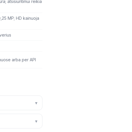
a; atsisiuntimui reikia
0,25 MP; HD kainuoja
rverius
uose arba per API
▾
▾