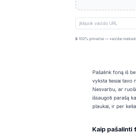
🔒
100% privačiai — vaizdai niekad
Pašalink foną iš b
vyksta tiesiai tavo 
Nesvarbu, ar ruoši 
išsaugoti parašą ka
plaukai, ir per kel
Kaip pašalinti