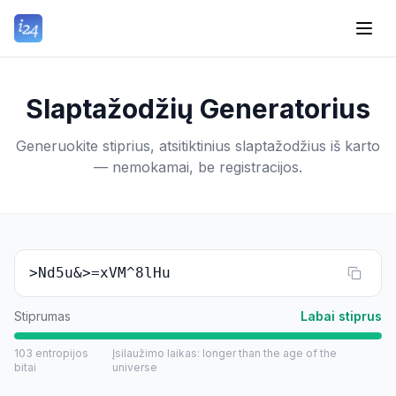
Slaptažodžių Generatorius
Generuokite stiprius, atsitiktinius slaptažodžius iš karto
— nemokamai, be registracijos.
>Nd5u&>=xVM^8lHu
Stiprumas
Labai stiprus
103
entropijos
Įsilaužimo laikas
:
longer than the age of the
bitai
universe