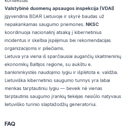
kontekstas
Valstybinė duomenų apsaugos inspekcija (VDAI)
įgyvendina BDAR Lietuvoje ir skyrė baudas už
nepakankamas saugumo priemones.
NKSC
koordinuoja nacionalinį atsaką į kibernetinius
incidentus ir skelbia įspėjimus bei rekomendacijas
organizacijoms ir piliečiams.
Lietuva yra viena iš sparčiausiai augančių skaitmeninių
ekonomikų Baltijos regione, su aukštu e.
bankininkystės naudojimo lygiu ir išplėtota e. valdžia.
Lietuviška kibernetinio saugumo turinys yra labai
menkas tarptautiniu lygiu — beveik nė vienas
tarptautinis saugumo įrankių tiekėjas nesiūlo natyvaus
lietuviško turinio slaptažodžių generatoriui.
FAQ