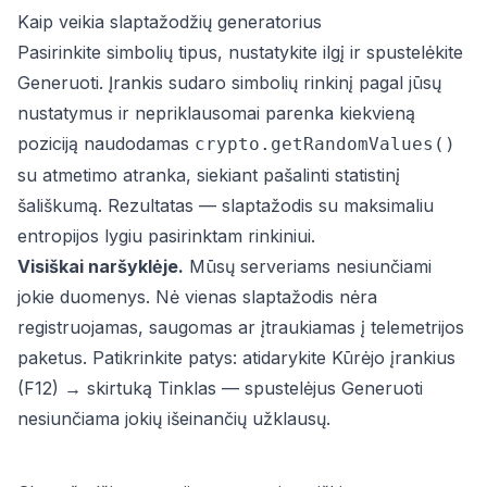
Kaip veikia slaptažodžių generatorius
Pasirinkite simbolių tipus, nustatykite ilgį ir spustelėkite
Generuoti. Įrankis sudaro simbolių rinkinį pagal jūsų
nustatymus ir nepriklausomai parenka kiekvieną
poziciją naudodamas
crypto.getRandomValues()
su atmetimo atranka, siekiant pašalinti statistinį
šališkumą. Rezultatas — slaptažodis su maksimaliu
entropijos lygiu pasirinktam rinkiniui.
Visiškai naršyklėje.
Mūsų serveriams nesiunčiami
jokie duomenys. Nė vienas slaptažodis nėra
registruojamas, saugomas ar įtraukiamas į telemetrijos
paketus. Patikrinkite patys: atidarykite Kūrėjo įrankius
(F12) → skirtuką Tinklas — spustelėjus Generuoti
nesiunčiama jokių išeinančių užklausų.