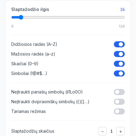
Slaptažodžio ilgis
16
8
128
Didžiosios raidės (A–Z)
Mažosios raidės (a–z)
Skaičiai (0–9)
Simboliai (!@#$…)
Neįtraukti panašių simbolių (il1Lo0O)
Neįtraukti dviprasmiškų simbolių ({}[]…)
Tariamas režimas
−
+
Slaptažodžių skaičius
1