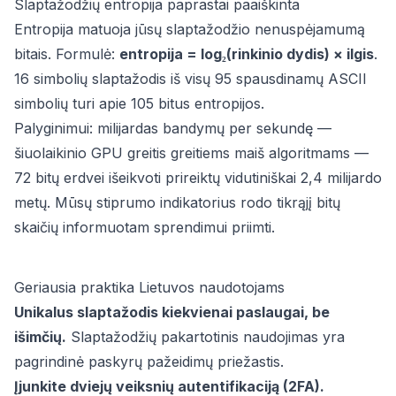
Slaptažodžių entropija paprastai paaiškinta
Entropija matuoja jūsų slaptažodžio nenuspėjamumą
bitais. Formulė:
entropija = log₂(rinkinio dydis) × ilgis
.
16 simbolių slaptažodis iš visų 95 spausdinamų ASCII
simbolių turi apie 105 bitus entropijos.
Palyginimui: milijardas bandymų per sekundę —
šiuolaikinio GPU greitis greitiems maiš algoritmams —
72 bitų erdvei išeikvoti prireiktų vidutiniškai 2,4 milijardo
metų. Mūsų stiprumo indikatorius rodo tikrąjį bitų
skaičių informuotam sprendimui priimti.
Geriausia praktika Lietuvos naudotojams
Unikalus slaptažodis kiekvienai paslaugai, be
išimčių.
Slaptažodžių pakartotinis naudojimas yra
pagrindinė paskyrų pažeidimų priežastis.
Įjunkite dviejų veiksnių autentifikaciją (2FA).