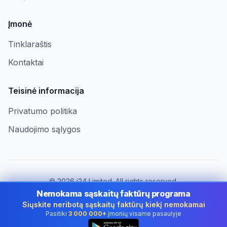
Įmonė
Tinklaraštis
Kontaktai
Teisinė informacija
Privatumo politika
Naudojimo sąlygos
©
2026
i24 Limited. All rights reserved.
Įmonėms Lithuania
Nemokama sąskaitų faktūrų programa
Siųskite neribotą sąskaitų faktūrų kiekį nemokamai
Keisti šalį:
Lithuania
Pasitiki
3 000 000+
įmonių visame pasaulyje