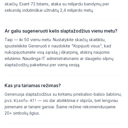
skaičių. Esant 72 bitams, ataka su milijardu bandymų per
sekundę vidutiniškai užtruktų 2,4 milijardo metų.
Ar galiu sugeneruoti kelis slaptažodžius vienu metu?
Taip — iki 50 vienu metu. Nustatykite skaičių skaitikliu,
spustelėkite Generuoti ir naudokite "Kopijuoti visus", kad
nukopijuotumėte visą sąrašą į iškarpinę, atskirą naujomis
eilutėmis. Naudinga IT administratoriams ar daugelio silpnų
slaptažodžių pakeitimui per vieną sesiją.
Kas yra tariamas režimas?
Generuoja slaptažodžius su kintamu priebalsio-balsio šablonu,
pvz.
— vis dar atsitiktiniai ir stiprūs, bet lengviau
Kixofu-47!
įsimenami ar tariami garsiai. Šiame režime rekomenduojame
20+ simbolių ilgius.