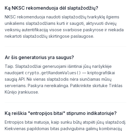
Ką NKSC rekomenduoja dėl slaptažodžių?
NKSC rekomenduoja naudoti slaptažodžių tvarkyklę ilgiems
unikaliems slaptažodžiams kurti ir saugoti, aktyvuoti dviejų
veiksnių autentifikaciją visose svarbiose paskyrose ir niekada
nekartoti slaptažodžių skirtingose paslaugose.
Ar šis generatorius yra saugus?
Taip. Slaptažodžiai generuojami išimtinai jūsų naršyklėje
naudojant
— kriptografiškai
crypto.getRandomValues()
saugią API. Nė vienas slaptažodis nėra siunčiamas mūsų
serveriams. Paskyra nereikalinga. Patikrinkite skirtuke Tinklas
Kūrėjo įrankiuose.
Ką reiškia "entropijos bitai" stiprumo indikatoriuje?
Entropijos bitai matuoja, kaip sunku būtų atspėti jūsų slaptažodį.
Kiekvienas papildomas bitas padvigubina galimų kombinacijų