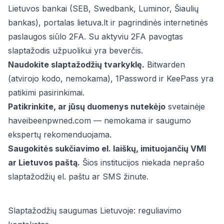
Lietuvos bankai (SEB, Swedbank, Luminor, Šiaulių
bankas), portalas lietuva.lt ir pagrindinės internetinės
paslaugos siūlo 2FA. Su aktyviu 2FA pavogtas
slaptažodis užpuolikui yra beverčis.
Naudokite slaptažodžių tvarkyklę.
Bitwarden
(atvirojo kodo, nemokama), 1Password ir KeePass yra
patikimi pasirinkimai.
Patikrinkite, ar jūsų duomenys nutekėjo
svetainėje
haveibeenpwned.com — nemokama ir saugumo
ekspertų rekomenduojama.
Saugokitės sukčiavimo el. laiškų, imituojančių VMI
ar Lietuvos paštą.
Šios institucijos niekada neprašo
slaptažodžių el. paštu ar SMS žinute.
Slaptažodžių saugumas Lietuvoje: reguliavimo