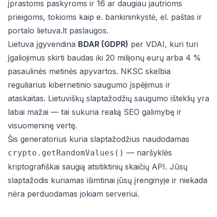
įprastoms paskyroms ir 16 ar daugiau jautrioms
prieigoms, tokioms kaip e. bankininkystė, el. paštas ir
portalo lietuva.lt paslaugos.
Lietuva įgyvendina
BDAR (GDPR)
per VDAI, kuri turi
įgaliojimus skirti baudas iki 20 milijonų eurų arba 4 %
pasaulinės metinės apyvartos. NKSC skelbia
reguliarius kibernetinio saugumo įspėjimus ir
ataskaitas. Lietuviškų slaptažodžių saugumo išteklių yra
labai mažai — tai sukuria realią SEO galimybę ir
visuomeninę vertę.
Šis generatorius kuria slaptažodžius naudodamas
— naršyklės
crypto.getRandomValues()
kriptografiškai saugią atsitiktinių skaičių API. Jūsų
slaptažodis kuriamas išimtinai jūsų įrenginyje ir niekada
nėra perduodamas jokiam serveriui.