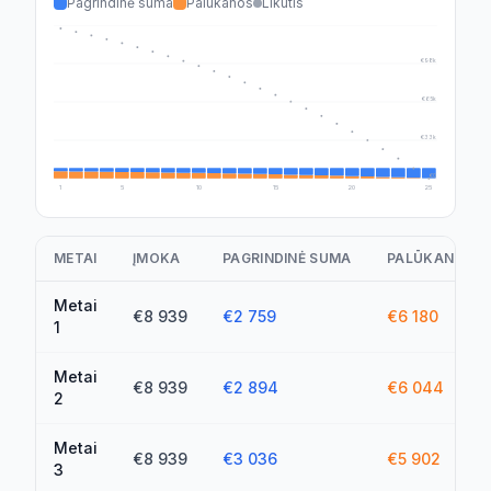
Pagrindinė suma
Palūkanos
Likutis
€130k
€98k
€65k
€33k
€0
1
5
10
15
20
25
METAI
ĮMOKA
PAGRINDINĖ SUMA
PALŪKANOS
Metai
€8 939
€2 759
€6 180
1
Metai
€8 939
€2 894
€6 044
2
Metai
€8 939
€3 036
€5 902
3