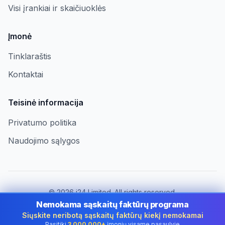
Visi įrankiai ir skaičiuoklės
Įmonė
Tinklaraštis
Kontaktai
Teisinė informacija
Privatumo politika
Naudojimo sąlygos
©
2026
i24 Limited. All rights reserved.
Įmonėms Lithuania
Nemokama sąskaitų faktūrų programa
Siųskite neribotą sąskaitų faktūrų kiekį nemokamai
Keisti šalį:
Lithuania
Pasitiki
3 000 000+
įmonių visame pasaulyje