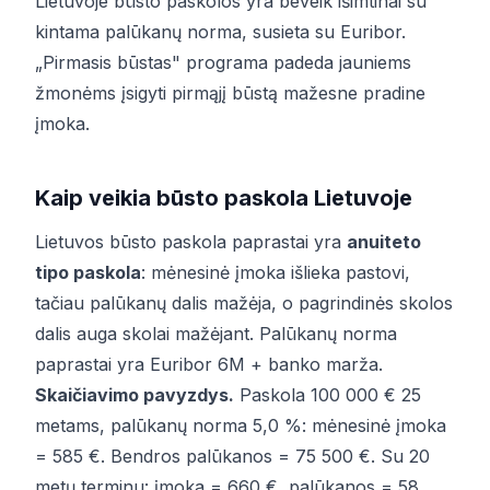
Lietuvoje būsto paskolos yra beveik išimtinai su
kintama palūkanų norma, susieta su Euribor.
„Pirmasis būstas" programa padeda jauniems
žmonėms įsigyti pirmąjį būstą mažesne pradine
įmoka.
Kaip veikia būsto paskola Lietuvoje
Lietuvos būsto paskola paprastai yra
anuiteto
tipo paskola
: mėnesinė įmoka išlieka pastovi,
tačiau palūkanų dalis mažėja, o pagrindinės skolos
dalis auga skolai mažėjant. Palūkanų norma
paprastai yra Euribor 6M + banko marža.
Skaičiavimo pavyzdys.
Paskola 100 000 € 25
metams, palūkanų norma 5,0 %: mėnesinė įmoka
= 585 €. Bendros palūkanos = 75 500 €. Su 20
metų terminu: įmoka = 660 €, palūkanos = 58