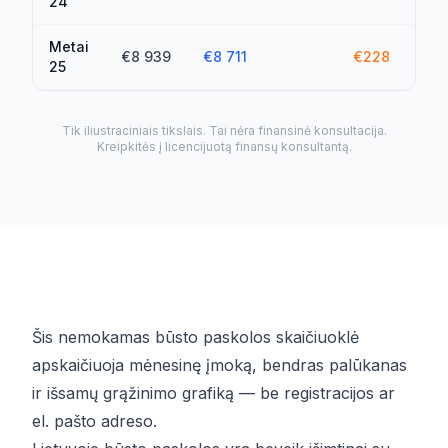
24
Metai
€8 939
€8 711
€228
25
Tik iliustraciniais tikslais. Tai nėra finansinė konsultacija.
Kreipkitės į licencijuotą finansų konsultantą.
Šis nemokamas būsto paskolos skaičiuoklė
apskaičiuoja mėnesinę įmoką, bendras palūkanas
ir išsamų grąžinimo grafiką — be registracijos ar
el. pašto adreso.