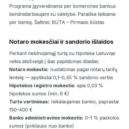
Programa įgyvendinama per komercines bankus
bendradarbiaujant su valstybe. Paraiška teikiama
per banką. Šaltinis:
BUTA – Pirmasis būstas
Notaro mokesčiai ir sandorio išlaidos
Perkant nekilnojamąjį turtą su hipoteka Lietuvoje
reikia atsižvelgti į šias papildomas išlaidas:
Notaro mokestis:
nustatomas pagal notarų tarifų
lentelę — apytiksliai 0,1–0,45 % sandorio vertės
Hipotekos registro mokestis:
apie 0,03 %
hipotekos sumos (min. 6 €)
Turto vertinimas:
reikalaujamas banko, paprastai
150–400 €
Banko administravimo mokestis:
0–1 % paskolos
sumos (priklauso nuo banko)