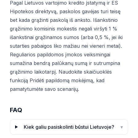
Pagal Lietuvos vartojimo kredito įstatymą ir ES
Hipotekos direktyvą, paskolos gavėjas turi teisę
bet kada grąžinti paskolą iš anksto. Išankstinio
grąžinimo komisinis mokestis negali viršyti 1 %
išankstinai grąžinamos sumos (arba 0,5 %, jei iki
sutarties pabaigos liko mažiau nei vieneri metai).
Reguliarios papildomos įmokos veiksmingai
sumažina bendrą palūkanų sumą ir sutrumpina
grąžinimo laikotarpį. Naudokite skaičiuoklės
funkciją
Pridėti papildomą mokėjimą
, kad
pamatytumėte savo scenarijų.
FAQ
Kiek galiu pasiskolinti būstui Lietuvoje?
▾