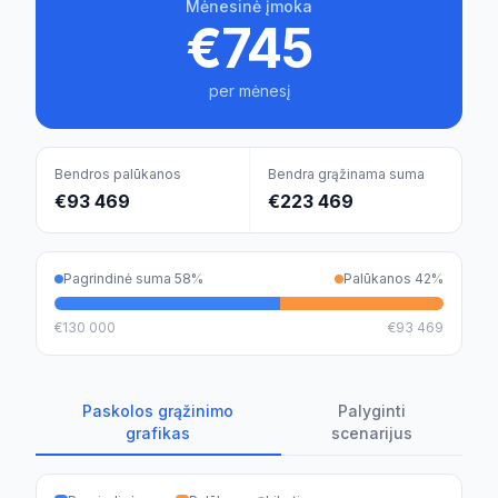
Mėnesinė įmoka
€745
per mėnesį
Bendros palūkanos
Bendra grąžinama suma
€93 469
€223 469
Pagrindinė suma
58
%
Palūkanos
42
%
€130 000
€93 469
Paskolos grąžinimo
Palyginti
grafikas
scenarijus