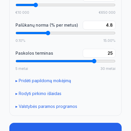
€10 000
€650 000
Palūkanų norma (% per metus)
0.10%
15.00%
Paskolos terminas
5 metai
30 metai
▸
Pridėti papildomą mokėjimą
▸
Rodyti pirkimo išlaidas
▸
Valstybės paramos programos