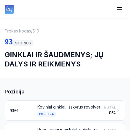
Prekės kodas
/
S19
93
SKYRIUS
GINKLAI IR ŠAUDMENYS; JŲ
DALYS IR REIKMENYS
Pozicija
Koviniai ginklai, išskyrus revolverius, pistoletus ir ginklus, priskiriamus 9307 pozicijai
MUITAS
9301
0%
POZICIJA
Revolveriai ir pistoletai, išskyrus priskiriamus 9303 arba 9304 pozicijai