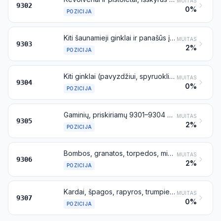
MUITAS
9302
0%
POZICIJA
Kiti šaunamieji ginklai ir panašūs įtaisai, veikiantys uždegant sprogstamąjį užtaisą (pavyzdžiui, sportiniai lygiavamzdžiai ir graižtviniai šautuvai, šaunamieji ginklai, užtaisomi per vamzdį, raketiniai pistoletai ir kiti įtaisai, pritaikyti tik signalinėms raketoms leisti, pistoletai ir revolveriai, skirti šaudyti tuščiais šaudmenimis, šaunamieji įtaisai, naudojami gyvūnams „humaniškai numarinti“ arba apsvaiginti, lynmečiai)
MUITAS
9303
2%
POZICIJA
Kiti ginklai (pavyzdžiui, spyruokliniai, pneumatiniai arba dujiniai šautuvai ir pistoletai, policininkų lazdos), išskyrus priskiriamus 9307 pozicijai
MUITAS
9304
0%
POZICIJA
Gaminių, priskiriamų 9301–9304 pozicijoms, dalys ir reikmenys
MUITAS
9305
2%
POZICIJA
Bombos, granatos, torpedos, minos, raketos ir panašūs koviniai ginklai bei jų dalys; šoviniai ir kiti šaudmenys, sviediniai, kulkos ir jų dalys, įskaitant šratus ir šovinių kamšalus
MUITAS
9306
2%
POZICIJA
Kardai, špagos, rapyros, trumpieji kardai, durtuvai, ietys ir panašūs ginklai bei jų dalys, jų makštys ir dėklai
MUITAS
9307
0%
POZICIJA