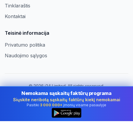
Tinklaraštis
Kontaktai
Teisinė informacija
Privatumo politika
Naudojimo sąlygos
©
2026
i24 Limited. All rights reserved.
Įmonėms Lithuania
Nemokama sąskaitų faktūrų programa
Siųskite neribotą sąskaitų faktūrų kiekį nemokamai
Keisti šalį:
Lithuania
Pasitiki
3 000 000+
įmonių visame pasaulyje