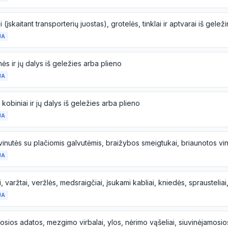
JA
ės ir jų dalys iš geležies arba plieno
JA
, kobiniai ir jų dalys iš geležies arba plieno
JA
JA
JA