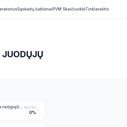
eratorius
Sąskaitų šablonai
PVM Skaičiuoklė
Tinklaraštis
IŠ JUODŲJŲ
Lakštinės atraminės konstrukcijos iš geležies arba iš plieno, išgręžiotos arba neišgręžiotos, perforuotos arba neperforuotos, monolitinės arba surinktos iš elementų; suvirinti kampuočiai, fasoniniai profiliai ir specialieji profiliai, iš geležies arba iš plieno
MUITAS
0%