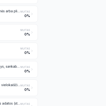
Audiniai (įskaitant transporterių juostas), grotelės, tinklai ir aptvarai iš geležinės arba plieninės vielos; prakirtinėti išplėstiniai metalo lakštai iš geležies arba plieno
MUITAS
0%
MUITAS
0%
MUITAS
0%
Vinys, vinutės su plačiomis galvutėmis, braižybos smeigtukai, briaunotos vinys, sankabos (išskyrus priskiriamas 8305 pozicijai) ir panašūs gaminiai iš geležies arba plieno, su galvutėmis iš kitų medžiagų arba be tokių galvučių, tačiau išskyrus tokios rūšies gaminius su varinėmis galvutėmis
MUITAS
0%
Sraigtai, varžtai, veržlės, medsraigčiai, įsukami kabliai, kniedės, sprausteliai, vielokaiščiai, poveržlės (įskaitant spyruoklines poveržles) ir panašūs gaminiai iš geležies arba plieno
MUITAS
0%
Siuvamosios adatos, mezgimo virbalai, ylos, nėrimo vąšeliai, siuvinėjamosios adatos (stiletai) ir panašūs rankų darbui skirti gaminiai iš geležies arba plieno; žiogeliai ir kiti smeigtukai iš geležies arba plieno, nenurodyti kitoje vietoje
MUITAS