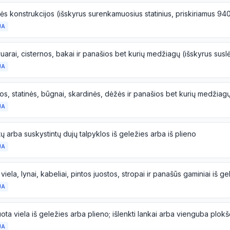
JA
JA
JA
ų arba suskystintų dujų talpyklos iš geležies arba iš plieno
JA
JA
JA