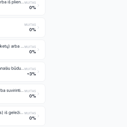
Geležinkelių ir tramvajų kelių konstrukcijų sudedamosios dalys iš geležies arba iš plieno: bėgiai, gretbėgiai ir krumpliniai bėgiai, iešmų plunksnos, aklinių sankirtų kryžmės, iešmų smailės ir kitos kryžmės, pabėgiai (kryžminiai žuoliai), sandūrinės tvarslės, bėgių guoliai, bėgių guolių pleištai, atraminės plokštės, pamatinės plokštės, bėgių sąvaržos, padėklinės plokštės, žuoliai ir kitos bėgių sujungimo arba tvirtinimo detalės
MUITAS
0%
MUITAS
0%
Besiūliai vamzdžiai, vamzdeliai ir tuščiaviduriai profiliai iš geležies (išskyrus ketų) arba iš plieno
MUITAS
0%
Kiti vamzdžiai ir vamzdeliai (pavyzdžiui, suvirinti, sukniedyti arba sujungti panašiu būdu), apskrito vidinio ir išorinio skerspjūvio, kurių išorinis skersmuo didesnis kaip 406,4 mm, iš geležies arba iš plieno
MUITAS
~3%
Kiti vamzdžiai, vamzdeliai ir tuščiaviduriai profiliai (pavyzdžiui, atvirasiūliai arba suvirinti, sukniedyti arba sujungti panašiu būdu), iš geležies arba iš plieno
MUITAS
0%
Vamzdžių arba vamzdelių jungiamosios detalės (pavyzdžiui, alkūnės, movos) iš geležies arba plieno
MUITAS
0%