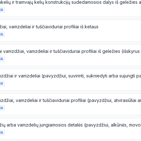
JA
ai, vamzdeliai ir tuščiaviduriai profiliai iš ketaus
JA
JA
JA
JA
JA