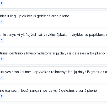
JA
lės ir lingių plokštės iš geležies arba plieno
JA
JA
JA
JA
inė (santechnikos) įranga ir jos dalys iš geležies arba iš plieno
JA