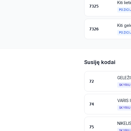
Kiti li
7325
POZICI
Kiti ge
7326
POZICI
Susiję kodai
GELEŽI
72
SKYRIU
VARIS 
74
SKYRIU
NIKELI
75
SKYRIU