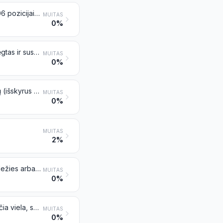
Metalinės konstrukcijos (išskyrus surenkamuosius statinius, priskiriamus 9406 pozicijai) ir metalinės konstrukcijų dalys (pavyzdžiui, tiltai ir tiltų sekcijos, šliuzų vartai, bokštai, ažūriniai stiebai, stogai, stogų konstrukcijų karkasai, durys ir langai bei jų rėmai, durų slenksčiai, langinės, baliustrados, atramos ir kolonos) iš geležies arba plieno; plokštės, strypai, kampuočiai, fasoniniai profiliai, specialieji profiliai, vamzdžiai ir panašūs gaminiai, paruošti naudoti statybinėse konstrukcijose, iš geležies arba plieno
MUITAS
0%
Rezervuarai, cisternos, bakai ir panašios bet kurių medžiagų (išskyrus suslėgtas ir suskystintas dujas) talpyklos iš geležies arba plieno, kurių talpa didesnė kaip 300 litrų, aptaisytos arba neaptaisytos, su termoizoliacija arba be termoizoliacijos, tačiau be pritvirtintos mechaninės arba šiluminės įrangos
MUITAS
0%
Cisternos, statinės, būgnai, skardinės, dėžės ir panašios bet kurių medžiagų (išskyrus suslėgtas ir suskystintas dujas) talpyklos iš geležies arba plieno, kurių talpa ne didesnė kaip 300 litrų, aptaisytos arba neaptaisytos, su termoizoliacija arba be termoizoliacijos, tačiau be pritvirtintos mechaninės arba šiluminės įrangos
MUITAS
0%
MUITAS
2%
Suvyta viela, lynai, kabeliai, pintos juostos, stropai ir panašūs gaminiai iš geležies arba plieno be elektros izoliacijos
MUITAS
0%
Spygliuota viela iš geležies arba plieno; išlenkti lankai arba vienguba plokščia viela, spygliuota arba nespygliuota, ir laisvai supinta dviguba viela, tinkama naudoti aptvarams, iš geležies arba plieno
MUITAS
0%