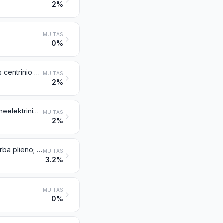
2%
MUITAS
0%
Krosnys, krosnys-viryklės, židiniai, viryklės (įskaitant virykles su papildomais centrinio šildymo katilais), mėsos keptuvai (barbecues), žarijų indai, dujų degikliai, plokšti šildytuvai ir panašūs neelektriniai buitiniai prietaisai bei jų dalys iš geležies arba plieno
MUITAS
2%
Neelektriniai centrinio šildymo radiatoriai ir jų dalys iš geležies arba plieno; neelektriniai oro šildytuvai ir karšto oro skirstytuvai (įskaitant skirstytuvus, kurie taip pat gali skirstyti gryną arba kondicionuotą orą) su variklio varomais ventiliatoriais arba orapūtėmis ir jų dalys iš geležies arba plieno
MUITAS
2%
Stalo, virtuvės arba kiti namų apyvokos reikmenys bei jų dalys iš geležies arba plieno; geležies arba plieno vata; indų šveitimo plaušinės ir šveitimo arba poliravimo šluostės, pirštinės bei panašūs gaminiai iš geležies arba plieno
MUITAS
3.2%
MUITAS
0%