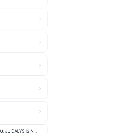
ĮRANKIAI, PADARGAI, PEILIAI, ŠAUKŠTAI IR ŠAKUTĖS IŠ NETAURIŲJŲ METALŲ; JŲ DALYS IŠ NETAURIŲJŲ METALŲ