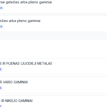
etiniai geležies arba plieno gaminiai
JA
ležies arba plieno gaminiai
JA
S IR PLIENAS (JUODIEJI METALAI)
S
IR VARIO GAMINIAI
S
S IR NIKELIO GAMINIAI
S