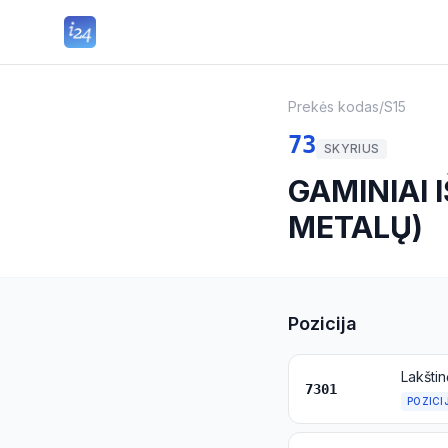
Prekės kodas
/
S15
73
SKYRIUS
GAMINIAI 
METALŲ)
Pozicija
7301
POZICI