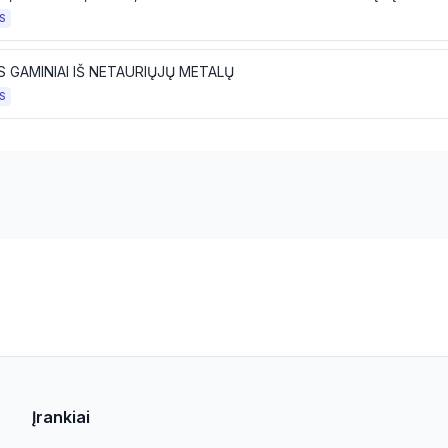
S
S GAMINIAI IŠ NETAURIŲJŲ METALŲ
S
Įrankiai