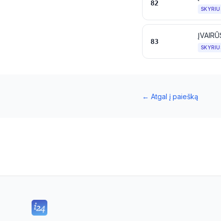
82
SKYRIU
ĮVAIRŪ
83
SKYRIU
←
Atgal į paiešką