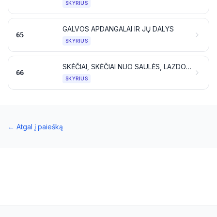
SKYRIUS
GALVOS APDANGALAI IR JŲ DALYS
65
SKYRIUS
SKĖČIAI, SKĖČIAI NUO SAULĖS, LAZDOS, LAZDOS-SĖDYNĖS, VYTINIAI, BOTAGAI IR JŲ DALYS
66
SKYRIUS
←
Atgal į paiešką