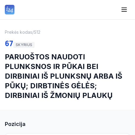
Prekės kodas
/
S12
67
SKYRIUS
PARUOŠTOS NAUDOTI
PLUNKSNOS IR PŪKAI BEI
DIRBINIAI IŠ PLUNKSNŲ ARBA IŠ
PŪKŲ; DIRBTINĖS GĖLĖS;
DIRBINIAI IŠ ŽMONIŲ PLAUKŲ
Pozicija