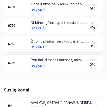
Odos ir kitos paukščių kūno dalys su plunksnomis arba pūkais, plunksnos, plunksnų dalys, pūkai ir jų dirbiniai (išskyrus prekes, priskiriamas 0505 pozicijai, ir apdorotas plunksnas su tvirtais kotais bei plunksnų kotus)
MUITAS
6701
0%
POZICIJA
Dirbtinės gėlės, lapai ir vaisiai bei jų dalys; dirbiniai, pagaminti iš dirbtinių gėlių, lapų arba vaisių
MUITAS
6702
4%
POZICIJA
Žmonių plaukai, sušukuoti, ištempti, išbalinti arba kitu būdu apdoroti; vilna arba kiti gyvūnų plaukai, taip pat kitos tekstilės medžiagos, paruoštos perukų arba panašių dirbinių gamybai
MUITAS
6703
0%
POZICIJA
Perukai, dirbtinės barzdos, antakiai ir blakstienos, netikros plaukų kasos ir panašūs dirbiniai iš žmonių arba iš gyvūnų plaukų arba iš tekstilės medžiagų; dirbiniai iš žmonių plaukų, nenurodyti kitoje vietoje
MUITAS
6704
2%
POZICIJA
Susiję kodai
AVALYNĖ, GETRAI IR PANAŠŪS DIRBINIAI; TOKIŲ DIRBINIŲ DALYS
64