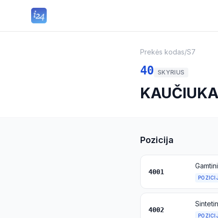
Prekės kodas
/
S7
40
SKYRIUS
KAUČIUKAS
Pozicija
4001
POZICI
4002
POZICI