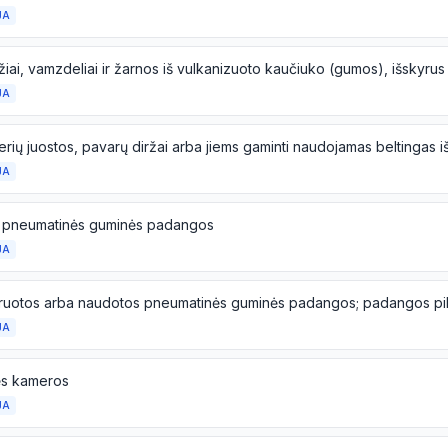
JA
JA
JA
 pneumatinės guminės padangos
JA
JA
s kameros
JA