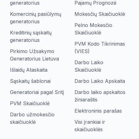
generatorius
Pajamų Prognozė
Komercinių pasiūlymų
Mokesčių Skaičiuoklė
generatorius
Pelno Mokesčio
Kreditinių sąskaitų
Skaičiuoklė
generatorius
PVM Kodo Tikrinimas
Pirkimo Užsakymo
(VIES)
Generatorius Lietuva
Darbo Laiko
Išlaidų Ataskaita
Skaičiuoklė
Sąskaitų šablonai
Darbo Laiko Apskaita
Generatoriai pagal Sritį
Darbo laiko apskaitos
žiniaraštis
PVM Skaičiuoklė
Elektroninis parašas
Darbo užmokesčio
skaičiuoklė
Visi įrankiai ir
skaičiuoklės