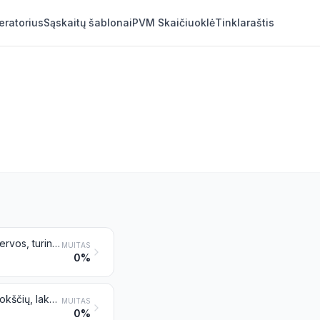
eratorius
Sąskaitų šablonai
PVM Skaičiuoklė
Tinklaraštis
Gamtinis kaučiukas, balata, gutaperčia, gvajulė, čiklė ir panašios gamtinės dervos, turinčios pirminių formų, plokščių, lakštų arba juostelių pavidalą
MUITAS
0%
Sintetinis kaučiukas ir faktisas, gautas iš aliejų, turintis pirminių formų arba plokščių, lakštų arba juostelių pavidalą; bet kurių produktų, priskiriamų 4001 pozicijai, mišiniai su bet kuriais šiai pozicijai priskiriamais produktais, turintys pirminių formų arba plokščių, lakštų arba juostelių pavidalą
MUITAS
0%