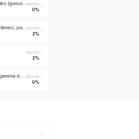
Higienos arba farmacijos dirbiniai (įskaitant žindukus) iš vulkanizuoto kaučiuko (gumos), išskyrus kietą gumą, su jungiamosiomis detalėmis iš kietos gumos arba be jungiamųjų detalių
MUITAS
0%
Drabužiai ir drabužių priedai (įskaitant pirštines, kumštines pirštines ir puspirštines), įvairios paskirties, iš vulkanizuoto kaučiuko (gumos), išskyrus kietą gumą
MUITAS
2%
MUITAS
2%
Kieta guma (pavyzdžiui, ebonitas), visų pavidalų, įskaitant atliekas ir laužą; gaminiai iš kietos gumos
MUITAS
0%