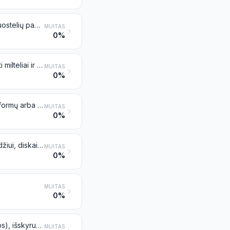
Regeneruotas kaučiukas, turintis pirminių formų arba plokščių, lakštų arba juostelių pavidalą
MUITAS
0%
Kaučiuko (išskyrus kietą gumą) atliekos, atraižos ir laužas, taip pat iš jų gauti milteliai ir granulės
MUITAS
0%
Nevulkanizuotas kaučiukas, į kurį primaišyta kitų medžiagų, turintis pirminių formų arba plokščių, lakštų arba juostelių pavidalą
MUITAS
0%
Kitos formos (pavyzdžiui, strypai, vamzdžiai ir profiliai) bei gaminiai (pavyzdžiui, diskai ir žiedai) iš nevulkanizuoto kaučiuko
MUITAS
0%
MUITAS
0%
Plokštės, lakštai, juostelės, strypai ir profiliai iš vulkanizuoto kaučiuko (gumos), išskyrus kietą gumą
MUITAS