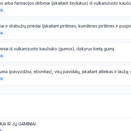
JA
JA
miniai iš vulkanizuoto kaučiuko (gumos), išskyrus kietą gumą
JA
JA
KAI IR JŲ GAMINIAI