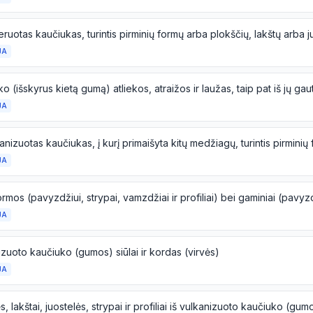
JA
JA
JA
JA
zuoto kaučiuko (gumos) siūlai ir kordas (virvės)
JA