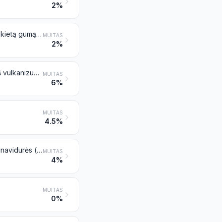
2%
Vamzdžiai, vamzdeliai ir žarnos iš vulkanizuoto kaučiuko (gumos), išskyrus kietą gumą, su jungiamosiomis detalėmis (pavyzdžiui, movomis, alkūnėmis, jungėmis) arba be jungiamųjų detalių
MUITAS
2%
Konvejerių juostos, pavarų diržai arba jiems gaminti naudojamas beltingas iš vulkanizuoto kaučiuko (gumos)
MUITAS
6%
MUITAS
4.5%
Restauruotos arba naudotos pneumatinės guminės padangos; padangos pilnavidurės (vientisos) arba su izoliuotu oro sluoksniu, padangų protektoriai ir padangų juostos, iš gumos
MUITAS
4%
MUITAS
0%