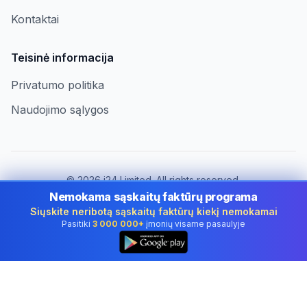
Kontaktai
Teisinė informacija
Privatumo politika
Naudojimo sąlygos
©
2026
i24 Limited. All rights reserved.
Įmonėms Lithuania
Nemokama sąskaitų faktūrų programa
Siųskite neribotą sąskaitų faktūrų kiekį nemokamai
Keisti šalį:
Lithuania
Pasitiki
3 000 000+
įmonių visame pasaulyje
👆