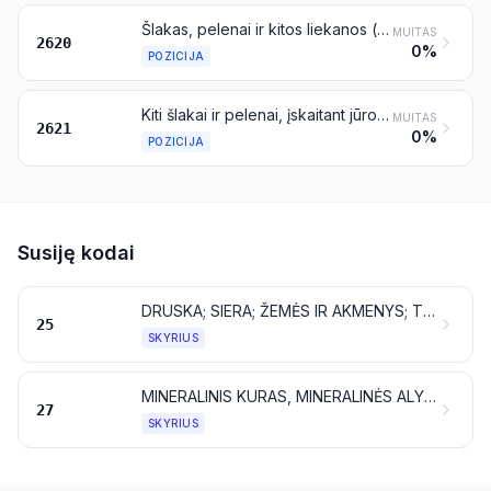
Šlakas, pelenai ir kitos liekanos (išskyrus geležies arba plieno gamybos liekanas), kurių sudėtyje yra metalų, arseno arba jų junginių
MUITAS
2620
0%
POZICIJA
Kiti šlakai ir pelenai, įskaitant jūros dumblių pelenus (kelpą); pelenai ir liekanos, susidariusios deginant buitines atliekas
MUITAS
2621
0%
POZICIJA
Susiję kodai
DRUSKA; SIERA; ŽEMĖS IR AKMENYS; TINKAVIMO MEDŽIAGOS, KALKĖS IR CEMENTAS
25
SKYRIUS
MINERALINIS KURAS, MINERALINĖS ALYVOS IR JŲ DISTILIAVIMO PRODUKTAI; BITUMINĖS MEDŽIAGOS; MINERALINIAI VAŠKAI
27
SKYRIUS