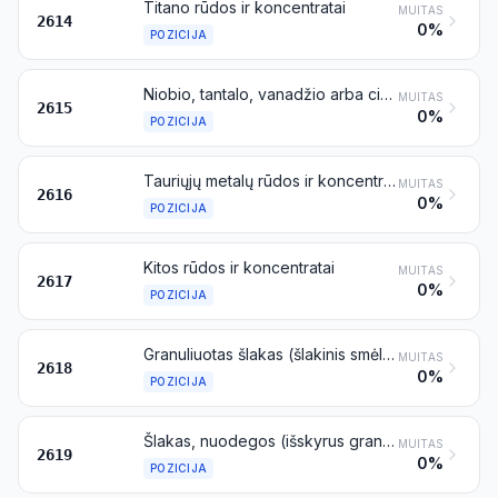
Titano rūdos ir koncentratai
MUITAS
2614
0%
POZICIJA
Niobio, tantalo, vanadžio arba cirkonio rūdos ir koncentratai
MUITAS
2615
0%
POZICIJA
Tauriųjų metalų rūdos ir koncentratai
MUITAS
2616
0%
POZICIJA
Kitos rūdos ir koncentratai
MUITAS
2617
0%
POZICIJA
Granuliuotas šlakas (šlakinis smėlis), susidarantis geležies arba plieno gamybos procese
MUITAS
2618
0%
POZICIJA
Šlakas, nuodegos (išskyrus granuliuotą šlaką), dzindros ir kitos geležies arba plieno gamybos atliekos
MUITAS
2619
0%
POZICIJA