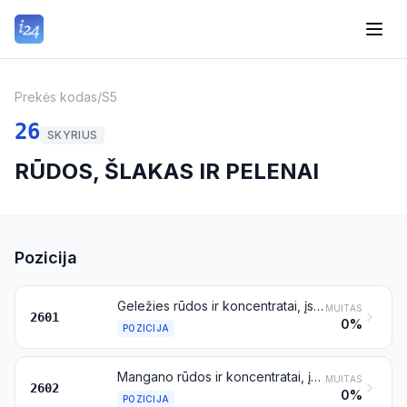
Prekės kodas
/
S5
26
SKYRIUS
RŪDOS, ŠLAKAS IR PELENAI
Pozicija
Geležies rūdos ir koncentratai, įskaitant degtus geležies piritus
MUITAS
2601
0%
POZICIJA
Mangano rūdos ir koncentratai, įskaitant geležingas mangano rūdas ir koncentratus, kuriuose manganas sudaro ne mažiau kaip 20 % sausojo produkto masės
MUITAS
2602
0%
POZICIJA