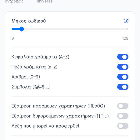
εντροπίας
universe
Μήκος κωδικού
16
8
128
Κεφαλαία γράμματα (A–Z)
Πεζά γράμματα (a–z)
Αριθμοί (0–9)
Σύμβολα (!@#$…)
Εξαίρεση παρόμοιων χαρακτήρων (il1Lo0O)
Εξαίρεση διφορούμενων χαρακτήρων ({}[]…)
Λέξη που μπορεί να προφερθεί