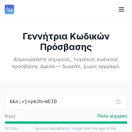
Γεννήτρια Κωδικών
Πρόσβασης
Δημιουργήστε ισχυρούς, τυχαίους κωδικούς
πρόσβασης άμεσα — δωρεάν, χωρίς εγγραφή.
6&s;+j>ymJh=mEID
Ισχύς
Πολύ ισχυρός
103
bits
Χρόνος παραβίασης
:
longer than the age of the