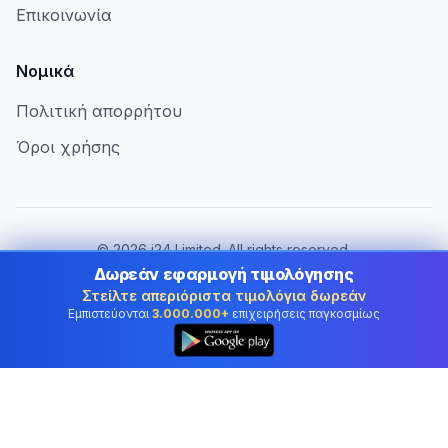
Επικοινωνία
Νομικά
Πολιτική απορρήτου
Όροι χρήσης
©
2026
i24 Limited. All rights reserved.
Εξυπηρετώντας επιχειρήσεις στην Greece
Δωρεάν εφαρμογή τιμολόγησης
Στείλτε απεριόριστα τιμολόγια δωρεάν
Αλλαγή χώρας:
Greece
Εμπιστεύονται
3.000.000+
επιχειρήσεις παγκοσμίως
👆